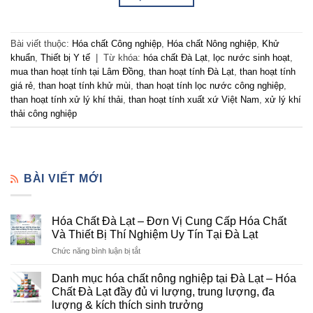
Bài viết thuộc:
Hóa chất Công nghiệp
,
Hóa chất Nông nghiệp
,
Khử
khuẩn
,
Thiết bị Y tế
|
Từ khóa:
hóa chất Đà Lạt
,
lọc nước sinh hoạt
,
mua than hoạt tính tại Lâm Đồng
,
than hoạt tính Đà Lạt
,
than hoạt tính
giá rẻ
,
than hoạt tính khử mùi
,
than hoạt tính lọc nước công nghiệp
,
than hoạt tính xử lý khí thải
,
than hoạt tính xuất xứ Việt Nam
,
xử lý khí
thải công nghiệp
BÀI VIẾT MỚI
Hóa Chất Đà Lạt – Đơn Vị Cung Cấp Hóa Chất
Và Thiết Bị Thí Nghiệm Uy Tín Tại Đà Lạt
ở
Chức năng bình luận bị tắt
Hóa
Chất
Danh mục hóa chất nông nghiệp tại Đà Lạt – Hóa
Đà
Chất Đà Lạt đầy đủ vi lượng, trung lượng, đa
Lạt
lượng & kích thích sinh trưởng
–