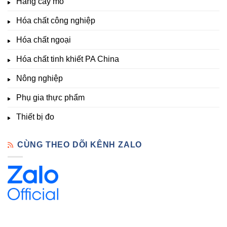
Hàng cấy mô
sinh
&
Tốt,
trưởng
Phòng
Hàng
Hóa chất công nghiệp
thí
Sẵn
nghiệm
Hóa chất ngoại
–
Hóa
Hóa chất tinh khiết PA China
Chất
Đà
Lạt
Nông nghiệp
Phụ gia thực phẩm
Thiết bị đo
CÙNG THEO DÕI KÊNH ZALO