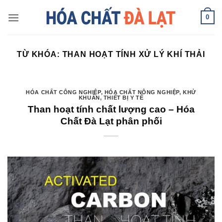
Skip
0
to
content
TỪ KHÓA:
THAN HOẠT TÍNH XỬ LÝ KHÍ THẢI
HÓA CHẤT CÔNG NGHIỆP
,
HÓA CHẤT NÔNG NGHIỆP
,
KHỬ
KHUẨN
,
THIẾT BỊ Y TẾ
Than hoạt tính chất lượng cao – Hóa
Chất Đà Lạt phân phối