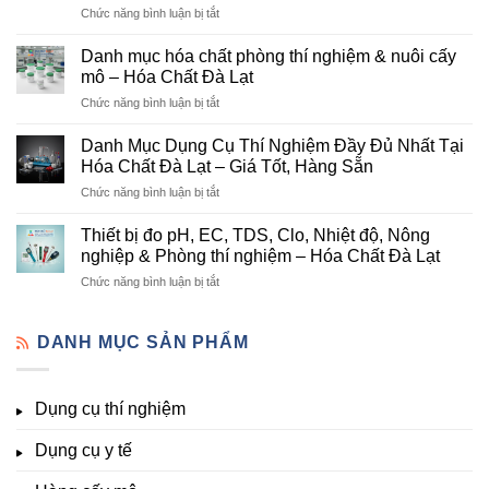
ở
Chức năng bình luận bị tắt
Đơn
Danh
Vị
mục
Cung
Danh mục hóa chất phòng thí nghiệm & nuôi cấy
hóa
Cấp
mô – Hóa Chất Đà Lạt
chất
Hóa
ở
Chức năng bình luận bị tắt
nông
Chất
Danh
nghiệp
Và
mục
tại
Danh Mục Dụng Cụ Thí Nghiệm Đầy Đủ Nhất Tại
Thiết
hóa
Đà
Bị
Hóa Chất Đà Lạt – Giá Tốt, Hàng Sẵn
chất
Lạt
Thí
ở
Chức năng bình luận bị tắt
phòng
–
Nghiệm
Danh
thí
Hóa
Uy
Mục
nghiệm
Thiết bị đo pH, EC, TDS, Clo, Nhiệt độ, Nông
Chất
Tín
Dụng
&
nghiệp & Phòng thí nghiệm – Hóa Chất Đà Lạt
Đà
Tại
Cụ
nuôi
Lạt
Đà
ở
Chức năng bình luận bị tắt
Thí
cấy
đầy
Lạt
Thiết
Nghiệm
mô
đủ
bị
Đầy
–
vi
đo
DANH MỤC SẢN PHẨM
Đủ
Hóa
lượng,
pH,
Nhất
Chất
trung
EC,
Tại
Đà
lượng,
TDS,
Hóa
Lạt
đa
Dụng cụ thí nghiệm
Clo,
Chất
lượng
Nhiệt
Đà
&
Dụng cụ y tế
độ,
Lạt
kích
Nông
–
thích
nghiệp
Giá