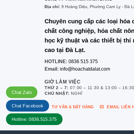
Địa chỉ:
9 Hoàng Diệu, Phường Cam Ly - Đà L
Chuyên cung cấp các loại hóa 
chất công nghiệp, hóa chất nôn
học kỹ thuật và các thiết bị th
cao tại Đà Lạt.
HOTLINE:
0836 515 375
Email:
info@hoachatdalat.com
GIỜ LÀM VIỆC
THỨ 2 – 7:
07:00 – 11:30 & 13:00 – 16:3
Chat Zalo
CHỦ NHẬT:
NGHỈ
Chat Facebook
TƯ VẤN & ĐẶT HÀNG
EMAIL LIÊN 
Hotline: 0836.515.375