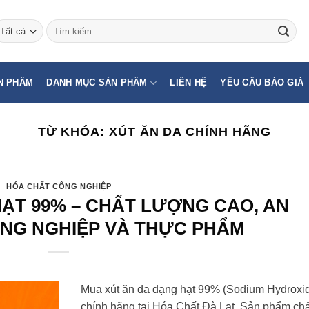
Tìm
kiếm:
N PHẨM
DANH MỤC SẢN PHẨM
LIÊN HỆ
YÊU CẦU BÁO GIÁ
TỪ KHÓA:
XÚT ĂN DA CHÍNH HÃNG
HÓA CHẤT CÔNG NGHIỆP
ẠT 99% – CHẤT LƯỢNG CAO, AN
NG NGHIỆP VÀ THỰC PHẨM
Mua xút ăn da dạng hạt 99% (Sodium Hydroxi
chính hãng tại Hóa Chất Đà Lạt. Sản phẩm chấ