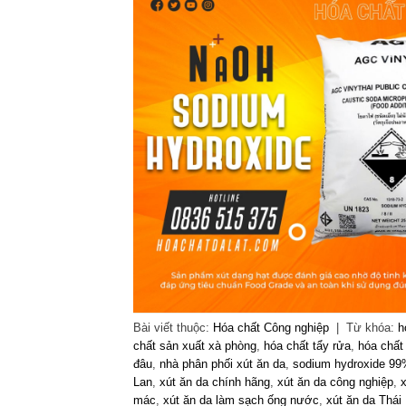
Bài viết thuộc:
Hóa chất Công nghiệp
|
Từ khóa:
h
chất sản xuất xà phòng
,
hóa chất tẩy rửa
,
hóa chất
đâu
,
nhà phân phối xút ăn da
,
sodium hydroxide 9
Lan
,
xút ăn da chính hãng
,
xút ăn da công nghiệp
,
x
mác
,
xút ăn da làm sạch ống nước
,
xút ăn da Thái