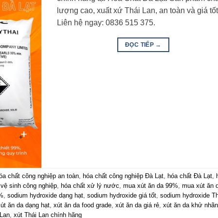
lượng cao, xuất xứ Thái Lan, an toàn và giá tốt
Liên hệ ngay: 0836 515 375.
ĐỌC TIẾP
→
óa chất công nghiệp an toàn
,
hóa chất công nghiệp Đà Lạt
,
hóa chất Đà Lạt
,
 vệ sinh công nghiệp
,
hóa chất xử lý nước
,
mua xút ăn da 99%
,
mua xút ăn 
9%
,
sodium hydroxide dạng hạt
,
sodium hydroxide giá tốt
,
sodium hydroxide Th
út ăn da dạng hạt
,
xút ăn da food grade
,
xút ăn da giá rẻ
,
xút ăn da khử nhãn
 Lan
,
xút Thái Lan chính hãng