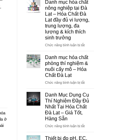
Danh mục hóa chất
Đà
.
nông nghiệp tại Đà
Lạt
Lạt – Hóa Chất Đà
–
Lạt đầy đủ vi lượng,
Đơn
trung lượng, đa
Vị
lượng & kích thích
Cung
sinh trưởng
Cấp
Hóa
ở
Chức năng bình luận bị tắt
Chất
Danh
Và
mục
Danh mục hóa chất
Thiết
hóa
phòng thí nghiệm &
Bị
chất
nuôi cấy mô – Hóa
Thí
nông
Chất Đà Lạt
Nghiệm
nghiệp
Uy
tại
ở
Chức năng bình luận bị tắt
Tín
Đà
Danh
Tại
Lạt
mục
Danh Mục Dụng Cụ
Đà
–
hóa
Thí Nghiệm Đầy Đủ
Lạt
Hóa
chất
Nhất Tại Hóa Chất
Chất
phòng
Đà Lạt – Giá Tốt,
hóa
Đà
thí
Hàng Sẵn
da ở
Lạt
nghiệm
đầy
&
ái
ở
Chức năng bình luận bị tắt
đủ
nuôi
Danh
vi
cấy
Mục
Thiết bị đo pH, EC,