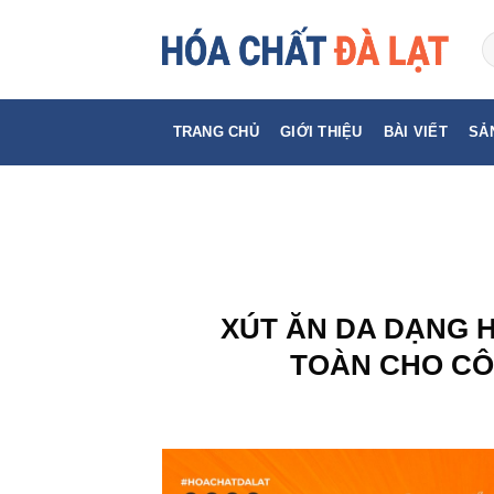
Skip
to
content
TRANG CHỦ
GIỚI THIỆU
BÀI VIẾT
SẢ
XÚT ĂN DA DẠNG H
TOÀN CHO CÔ