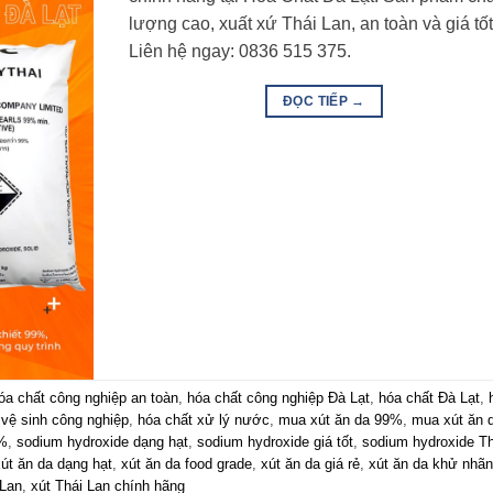
lượng cao, xuất xứ Thái Lan, an toàn và giá tốt
Liên hệ ngay: 0836 515 375.
ĐỌC TIẾP
→
óa chất công nghiệp an toàn
,
hóa chất công nghiệp Đà Lạt
,
hóa chất Đà Lạt
,
 vệ sinh công nghiệp
,
hóa chất xử lý nước
,
mua xút ăn da 99%
,
mua xút ăn 
9%
,
sodium hydroxide dạng hạt
,
sodium hydroxide giá tốt
,
sodium hydroxide Th
út ăn da dạng hạt
,
xút ăn da food grade
,
xút ăn da giá rẻ
,
xút ăn da khử nhãn
 Lan
,
xút Thái Lan chính hãng