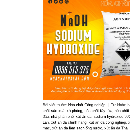
Bài viết thuộc:
Hóa chất Công nghiệp
|
Từ khóa:
h
chất sản xuất xà phòng
,
hóa chất tẩy rửa
,
hóa chất
đâu
,
nhà phân phối xút ăn da
,
sodium hydroxide 9
Lan
,
xút ăn da chính hãng
,
xút ăn da công nghiệp
,
x
mác
,
xút ăn da làm sạch ống nước
,
xút ăn da Thái