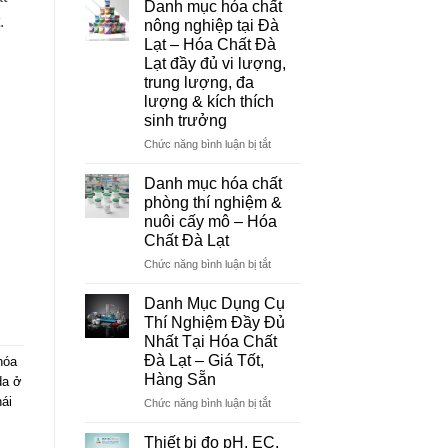
Danh mục hóa chất
Đà
.
nông nghiệp tại Đà
Lạt
Lạt – Hóa Chất Đà
–
Lạt đầy đủ vi lượng,
Đơn
trung lượng, đa
Vị
lượng & kích thích
Cung
sinh trưởng
Cấp
Hóa
ở
Chức năng bình luận bị tắt
Chất
Danh
Và
mục
Danh mục hóa chất
Thiết
hóa
phòng thí nghiệm &
Bị
chất
nuôi cấy mô – Hóa
Thí
nông
Chất Đà Lạt
Nghiệm
nghiệp
Uy
tại
ở
Chức năng bình luận bị tắt
Tín
Đà
Danh
Tại
Lạt
mục
Danh Mục Dụng Cụ
Đà
–
hóa
Thí Nghiệm Đầy Đủ
Lạt
Hóa
chất
Nhất Tại Hóa Chất
Chất
phòng
Đà Lạt – Giá Tốt,
hóa
Đà
thí
Hàng Sẵn
da ở
Lạt
nghiệm
đầy
&
ái
ở
Chức năng bình luận bị tắt
đủ
nuôi
Danh
vi
cấy
Mục
Thiết bị đo pH, EC,