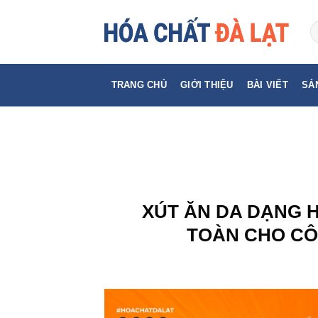
Skip
to
content
TRANG CHỦ
GIỚI THIỆU
BÀI VIẾT
SẢ
XÚT ĂN DA DẠNG H
TOÀN CHO CÔ