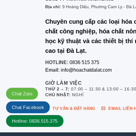
Địa chỉ:
9 Hoàng Diệu, Phường Cam Ly - Đà L
Chuyên cung cấp các loại hóa 
chất công nghiệp, hóa chất nôn
học kỹ thuật và các thiết bị th
cao tại Đà Lạt.
HOTLINE:
0836 515 375
Email:
info@hoachatdalat.com
GIỜ LÀM VIỆC
THỨ 2 – 7:
07:00 – 11:30 & 13:00 – 16:3
Chat Zalo
CHỦ NHẬT:
NGHỈ
Chat Facebook
TƯ VẤN & ĐẶT HÀNG
EMAIL LIÊN 
Hotline: 0836.515.375