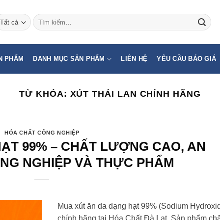
Tìm
kiếm:
N PHẨM
DANH MỤC SẢN PHẨM
LIÊN HỆ
YÊU CẦU BÁO GIÁ
TỪ KHÓA:
XÚT THÁI LAN CHÍNH HÃNG
HÓA CHẤT CÔNG NGHIỆP
ẠT 99% – CHẤT LƯỢNG CAO, AN
NG NGHIỆP VÀ THỰC PHẨM
Mua xút ăn da dạng hạt 99% (Sodium Hydroxi
chính hãng tại Hóa Chất Đà Lạt. Sản phẩm chấ