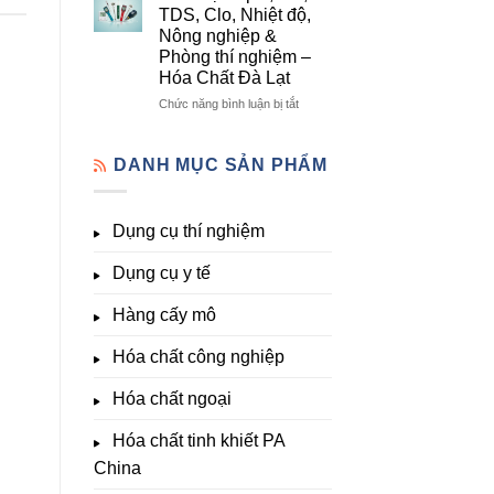
lượng,
mô
Dụng
TDS, Clo, Nhiệt độ,
trung
–
Cụ
Nông nghiệp &
lượng,
Hóa
Thí
Phòng thí nghiệm –
đa
Chất
Nghiệm
Hóa Chất Đà Lạt
lượng
Đà
Đầy
&
Lạt
Đủ
ở
Chức năng bình luận bị tắt
kích
Nhất
Thiết
thích
Tại
bị
sinh
Hóa
đo
DANH MỤC SẢN PHẨM
trưởng
Chất
pH,
Đà
EC,
Lạt
TDS,
Dụng cụ thí nghiệm
–
Clo,
Giá
Nhiệt
Tốt,
Dụng cụ y tế
độ,
Hàng
Nông
Sẵn
nghiệp
Hàng cấy mô
&
Phòng
Hóa chất công nghiệp
thí
nghiệm
Hóa chất ngoại
–
Hóa
Hóa chất tinh khiết PA
Chất
Đà
China
Lạt