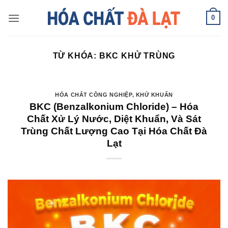
Skip
0
to
content
TỪ KHÓA:
BKC KHỬ TRÙNG
HÓA CHẤT CÔNG NGHIỆP
,
KHỬ KHUẨN
BKC (Benzalkonium Chloride) – Hóa
Chất Xử Lý Nước, Diệt Khuẩn, Và Sát
Trùng Chất Lượng Cao Tại Hóa Chất Đà
Lạt