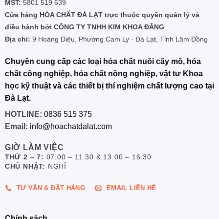
MST:
5801 519 639
Cửa hàng HÓA CHẤT ĐÀ LẠT trực thuộc quyền quản lý và
điều hành bởi CÔNG TY TNHH KIM KHOA ĐĂNG
Địa chỉ:
9 Hoàng Diệu, Phường Cam Ly - Đà Lạt, Tỉnh Lâm Đồng
Chuyên cung cấp các loại hóa chất nuôi cấy mô, hóa
chất công nghiệp, hóa chất nông nghiệp, vật tư Khoa
học kỹ thuật và các thiết bị thí nghiệm chất lượng cao tại
Đà Lạt.
HOTLINE:
0836 515 375
Email:
info@hoachatdalat.com
GIỜ LÀM VIỆC
THỨ 2 – 7:
07:00 – 11:30 & 13:00 – 16:30
CHỦ NHẬT:
NGHỈ
TƯ VẤN & ĐẶT HÀNG
EMAIL LIÊN HỆ
Chính sách