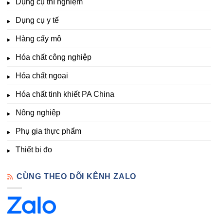
Dụng cụ thí nghiệm
Clo,
Chất
lượng
Nhiệt
Đà
&
Dụng cụ y tế
độ,
Lạt
kích
Nông
–
thích
nghiệp
Giá
Hàng cấy mô
sinh
&
Tốt,
trưởng
Phòng
Hàng
Hóa chất công nghiệp
thí
Sẵn
nghiệm
Hóa chất ngoại
–
Hóa
Hóa chất tinh khiết PA China
Chất
Đà
Lạt
Nông nghiệp
Phụ gia thực phẩm
Thiết bị đo
CÙNG THEO DÕI KÊNH ZALO