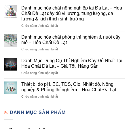
Hóa
Chất
Danh mục hóa chất nông nghiệp tại Đà Lạt – Hóa
Đà
Chất Đà Lạt đầy đủ vi lượng, trung lượng, đa
Lạt
lượng & kích thích sinh trưởng
–
ở
Chức năng bình luận bị tắt
Đơn
Danh
Vị
mục
Cung
Danh mục hóa chất phòng thí nghiệm & nuôi cấy
hóa
Cấp
mô – Hóa Chất Đà Lạt
chất
Hóa
ở
Chức năng bình luận bị tắt
nông
Chất
Danh
nghiệp
Và
mục
tại
Danh Mục Dụng Cụ Thí Nghiệm Đầy Đủ Nhất Tại
Thiết
hóa
Đà
Bị
Hóa Chất Đà Lạt – Giá Tốt, Hàng Sẵn
chất
Lạt
Thí
ở
Chức năng bình luận bị tắt
phòng
–
Nghiệm
Danh
thí
Hóa
Uy
Mục
nghiệm
Thiết bị đo pH, EC, TDS, Clo, Nhiệt độ, Nông
Chất
Tín
Dụng
&
nghiệp & Phòng thí nghiệm – Hóa Chất Đà Lạt
Đà
Tại
Cụ
nuôi
Lạt
Đà
ở
Chức năng bình luận bị tắt
Thí
cấy
đầy
Lạt
Thiết
Nghiệm
mô
đủ
bị
Đầy
–
vi
đo
DANH MỤC SẢN PHẨM
Đủ
Hóa
lượng,
pH,
Nhất
Chất
trung
EC,
Tại
Đà
lượng,
TDS,
Hóa
Lạt
đa