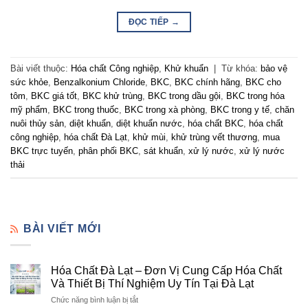
ĐỌC TIẾP
→
Bài viết thuộc:
Hóa chất Công nghiệp
,
Khử khuẩn
|
Từ khóa:
bảo vệ
sức khỏe
,
Benzalkonium Chloride
,
BKC
,
BKC chính hãng
,
BKC cho
tôm
,
BKC giá tốt
,
BKC khử trùng
,
BKC trong dầu gội
,
BKC trong hóa
mỹ phẩm
,
BKC trong thuốc
,
BKC trong xà phòng
,
BKC trong y tế
,
chăn
nuôi thủy sản
,
diệt khuẩn
,
diệt khuẩn nước
,
hóa chất BKC
,
hóa chất
công nghiệp
,
hóa chất Đà Lạt
,
khử mùi
,
khử trùng vết thương
,
mua
BKC trực tuyến
,
phân phối BKC
,
sát khuẩn
,
xử lý nước
,
xử lý nước
thải
BÀI VIẾT MỚI
Hóa Chất Đà Lạt – Đơn Vị Cung Cấp Hóa Chất
Và Thiết Bị Thí Nghiệm Uy Tín Tại Đà Lạt
ở
Chức năng bình luận bị tắt