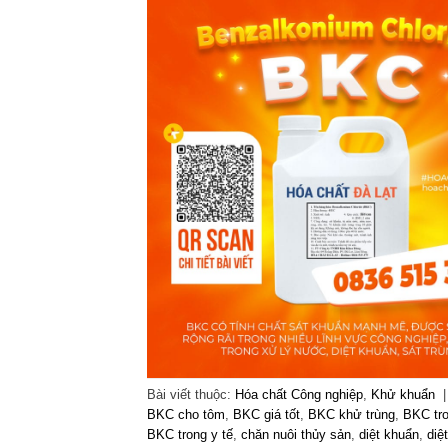
Bài viết thuộc:
Hóa chất Công nghiệp
,
Khử khuẩn
BKC cho tôm
,
BKC giá tốt
,
BKC khử trùng
,
BKC tro
BKC trong y tế
,
chăn nuôi thủy sản
,
diệt khuẩn
,
diệ