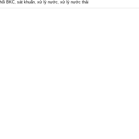
phối BKC
,
sát khuẩn
,
xử lý nước
,
xử lý nước thải