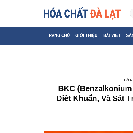
Skip
to
content
TRANG CHỦ
GIỚI THIỆU
BÀI VIẾT
SẢ
HÓA 
BKC (Benzalkonium 
Diệt Khuẩn, Và Sát 