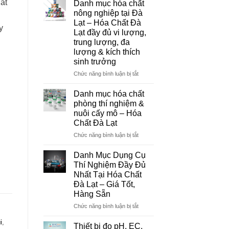
ất
Danh mục hóa chất
Đà
nông nghiệp tại Đà
Lạt
Lạt – Hóa Chất Đà
–
y
Lạt đầy đủ vi lượng,
Đơn
trung lượng, đa
Vị
lượng & kích thích
Cung
sinh trưởng
Cấp
Hóa
ở
Chức năng bình luận bị tắt
Chất
Danh
Và
mục
Danh mục hóa chất
Thiết
hóa
phòng thí nghiệm &
Bị
chất
nuôi cấy mô – Hóa
Thí
nông
Chất Đà Lạt
Nghiệm
nghiệp
Uy
tại
ở
Chức năng bình luận bị tắt
Tín
Đà
Danh
Tại
Lạt
mục
Danh Mục Dụng Cụ
Đà
–
hóa
Thí Nghiệm Đầy Đủ
Lạt
Hóa
chất
Nhất Tại Hóa Chất
Chất
phòng
Đà Lạt – Giá Tốt,
Đà
thí
Hàng Sẵn
Lạt
nghiệm
đầy
&
ở
Chức năng bình luận bị tắt
đủ
nuôi
Danh
vi
cấy
i
,
Mục
Thiết bị đo pH, EC,