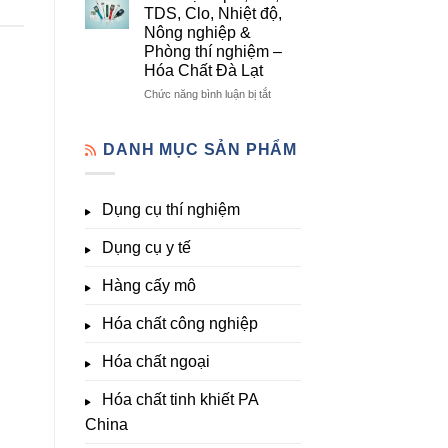
lượng,
mô
Dụng
TDS, Clo, Nhiệt độ,
trung
–
Cụ
Nông nghiệp &
lượng,
Hóa
Thí
Phòng thí nghiệm –
đa
Chất
Nghiệm
Hóa Chất Đà Lạt
lượng
Đà
Đầy
&
Lạt
Đủ
ở
Chức năng bình luận bị tắt
kích
Nhất
Thiết
thích
Tại
bị
sinh
Hóa
đo
DANH MỤC SẢN PHẨM
trưởng
Chất
pH,
Đà
EC,
Lạt
TDS,
Dụng cụ thí nghiệm
–
Clo,
Giá
Nhiệt
Tốt,
Dụng cụ y tế
độ,
Hàng
Nông
Sẵn
nghiệp
Hàng cấy mô
&
Phòng
Hóa chất công nghiệp
thí
nghiệm
Hóa chất ngoại
–
Hóa
Hóa chất tinh khiết PA
Chất
Đà
China
Lạt