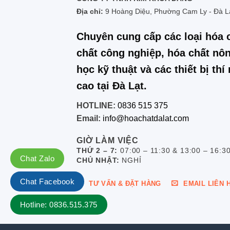
Địa chỉ:
9 Hoàng Diệu, Phường Cam Ly - Đà L
Chuyên cung cấp các loại hóa 
chất công nghiệp, hóa chất nôn
học kỹ thuật và các thiết bị th
cao tại Đà Lạt.
HOTLINE:
0836 515 375
Email:
info@hoachatdalat.com
GIỜ LÀM VIỆC
THỨ 2 – 7:
07:00 – 11:30 & 13:00 – 16:3
Chat Zalo
CHỦ NHẬT:
NGHỈ
Chat Facebook
TƯ VẤN & ĐẶT HÀNG
EMAIL LIÊN 
Hotline: 0836.515.375