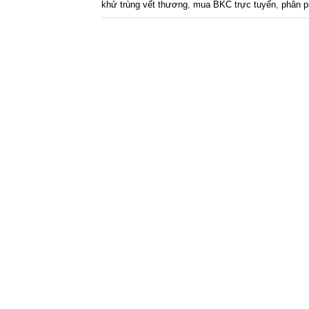
khử trùng vết thương
,
mua BKC trực tuyến
,
phân 