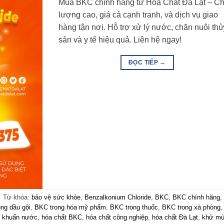
Mua BKC chính hãng từ Hóa Chất Đà Lạt – Ch
lượng cao, giá cả cạnh tranh, và dịch vụ giao
hàng tận nơi. Hỗ trợ xử lý nước, chăn nuôi thủ
sản và y tế hiệu quả. Liên hệ ngay!
ĐỌC TIẾP
→
|
Từ khóa:
bảo vệ sức khỏe
,
Benzalkonium Chloride
,
BKC
,
BKC chính hãng
,
ng dầu gội
,
BKC trong hóa mỹ phẩm
,
BKC trong thuốc
,
BKC trong xà phòng
,
t khuẩn nước
,
hóa chất BKC
,
hóa chất công nghiệp
,
hóa chất Đà Lạt
,
khử mù