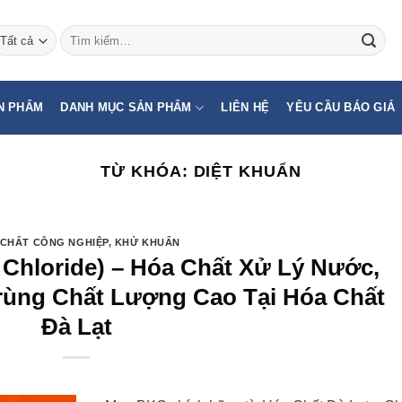
Tìm
kiếm:
N PHẨM
DANH MỤC SẢN PHẨM
LIÊN HỆ
YÊU CẦU BÁO GIÁ
TỪ KHÓA:
DIỆT KHUẨN
CHẤT CÔNG NGHIỆP
,
KHỬ KHUẨN
Chloride) – Hóa Chất Xử Lý Nước,
Trùng Chất Lượng Cao Tại Hóa Chất
Đà Lạt