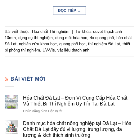
ĐỌC TIẾP
→
Bài viết thuộc:
Hóa chất Thí nghiệm
|
Từ khóa:
cuvet thạch anh
10mm
,
dụng cụ thí nghiệm
,
dung môi hóa học
,
đo quang phổ
,
hóa chất
Đà Lạt
,
nghiên cứu khoa học
,
quang phổ học
,
thí nghiệm Đà Lạt
,
thiết
bị phòng thí nghiệm
,
UV-Vis
,
vật liệu thạch anh
BÀI VIẾT MỚI
Hóa Chất Đà Lạt – Đơn Vị Cung Cấp Hóa Chất
Và Thiết Bị Thí Nghiệm Uy Tín Tại Đà Lạt
ở
Chức năng bình luận bị tắt
Hóa
Chất
Danh mục hóa chất nông nghiệp tại Đà Lạt – Hóa
Đà
Chất Đà Lạt đầy đủ vi lượng, trung lượng, đa
Lạt
lượng & kích thích sinh trưởng
–