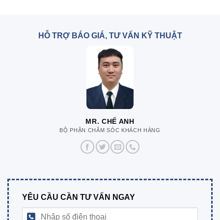
HỖ TRỢ BÁO GIÁ, TƯ VẤN KỸ THUẬT
MR. CHẾ ANH
BỘ PHẬN CHĂM SÓC KHÁCH HÀNG
YÊU CẦU CẦN TƯ VẤN NGAY