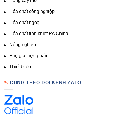
Hàng cấy mô
sinh
&
Tốt,
trưởng
Phòng
Hàng
Hóa chất công nghiệp
thí
Sẵn
nghiệm
Hóa chất ngoại
–
Hóa
Hóa chất tinh khiết PA China
Chất
Đà
Lạt
Nông nghiệp
Phụ gia thực phẩm
Thiết bị đo
CÙNG THEO DÕI KÊNH ZALO