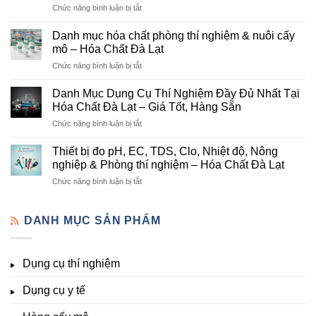
ở
Chức năng bình luận bị tắt
Đơn
Danh
Vị
mục
Cung
Danh mục hóa chất phòng thí nghiệm & nuôi cấy
hóa
Cấp
mô – Hóa Chất Đà Lạt
chất
Hóa
ở
Chức năng bình luận bị tắt
nông
Chất
Danh
nghiệp
Và
mục
tại
Danh Mục Dụng Cụ Thí Nghiệm Đầy Đủ Nhất Tại
Thiết
hóa
Đà
Bị
Hóa Chất Đà Lạt – Giá Tốt, Hàng Sẵn
chất
Lạt
Thí
ở
Chức năng bình luận bị tắt
phòng
–
Nghiệm
Danh
thí
Hóa
Uy
Mục
nghiệm
Thiết bị đo pH, EC, TDS, Clo, Nhiệt độ, Nông
Chất
Tín
Dụng
&
nghiệp & Phòng thí nghiệm – Hóa Chất Đà Lạt
Đà
Tại
Cụ
nuôi
Lạt
Đà
ở
Chức năng bình luận bị tắt
Thí
cấy
đầy
Lạt
Thiết
Nghiệm
mô
đủ
bị
Đầy
–
vi
đo
DANH MỤC SẢN PHẨM
Đủ
Hóa
lượng,
pH,
Nhất
Chất
trung
EC,
Tại
Đà
lượng,
TDS,
Hóa
Lạt
đa
Dụng cụ thí nghiệm
Clo,
Chất
lượng
Nhiệt
Đà
&
Dụng cụ y tế
độ,
Lạt
kích
Nông
–
thích
nghiệp
Giá