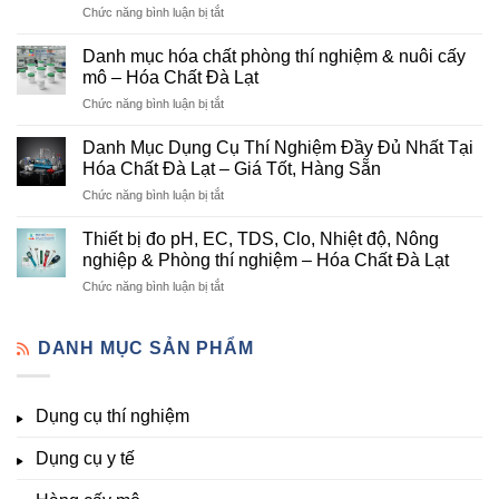
ở
Chức năng bình luận bị tắt
Đơn
Danh
Vị
mục
Cung
Danh mục hóa chất phòng thí nghiệm & nuôi cấy
hóa
Cấp
mô – Hóa Chất Đà Lạt
chất
Hóa
ở
Chức năng bình luận bị tắt
nông
Chất
Danh
nghiệp
Và
mục
tại
Danh Mục Dụng Cụ Thí Nghiệm Đầy Đủ Nhất Tại
Thiết
hóa
Đà
Bị
Hóa Chất Đà Lạt – Giá Tốt, Hàng Sẵn
chất
Lạt
Thí
ở
Chức năng bình luận bị tắt
phòng
–
Nghiệm
Danh
thí
Hóa
Uy
Mục
nghiệm
Thiết bị đo pH, EC, TDS, Clo, Nhiệt độ, Nông
Chất
Tín
Dụng
&
nghiệp & Phòng thí nghiệm – Hóa Chất Đà Lạt
Đà
Tại
Cụ
nuôi
Lạt
Đà
ở
Chức năng bình luận bị tắt
Thí
cấy
đầy
Lạt
Thiết
Nghiệm
mô
đủ
bị
Đầy
–
vi
đo
DANH MỤC SẢN PHẨM
Đủ
Hóa
lượng,
pH,
Nhất
Chất
trung
EC,
Tại
Đà
lượng,
TDS,
Hóa
Lạt
đa
Dụng cụ thí nghiệm
Clo,
Chất
lượng
Nhiệt
Đà
&
Dụng cụ y tế
độ,
Lạt
kích
Nông
–
thích
nghiệp
Giá