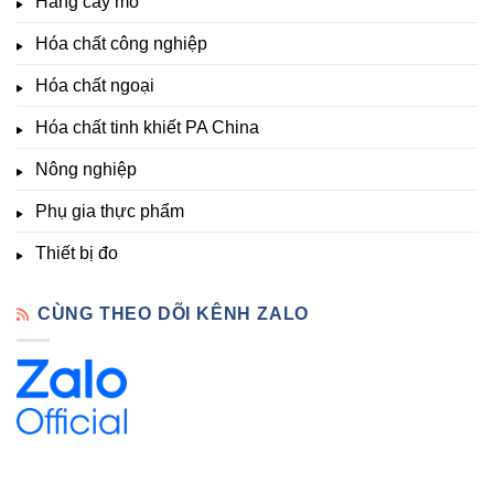
Hàng cấy mô
sinh
&
Tốt,
trưởng
Phòng
Hàng
Hóa chất công nghiệp
thí
Sẵn
nghiệm
Hóa chất ngoại
–
Hóa
Hóa chất tinh khiết PA China
Chất
Đà
Lạt
Nông nghiệp
Phụ gia thực phẩm
Thiết bị đo
CÙNG THEO DÕI KÊNH ZALO