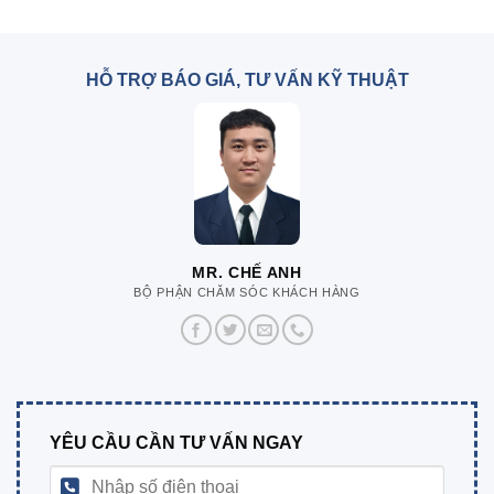
HỖ TRỢ BÁO GIÁ, TƯ VẤN KỸ THUẬT
MR. CHẾ ANH
BỘ PHẬN CHĂM SÓC KHÁCH HÀNG
YÊU CẦU CẦN TƯ VẤN NGAY