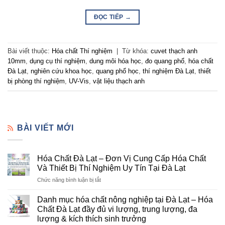
ĐỌC TIẾP
→
Bài viết thuộc:
Hóa chất Thí nghiệm
|
Từ khóa:
cuvet thạch anh
10mm
,
dụng cụ thí nghiệm
,
dung môi hóa học
,
đo quang phổ
,
hóa chất
Đà Lạt
,
nghiên cứu khoa học
,
quang phổ học
,
thí nghiệm Đà Lạt
,
thiết
bị phòng thí nghiệm
,
UV-Vis
,
vật liệu thạch anh
BÀI VIẾT MỚI
Hóa Chất Đà Lạt – Đơn Vị Cung Cấp Hóa Chất
Và Thiết Bị Thí Nghiệm Uy Tín Tại Đà Lạt
ở
Chức năng bình luận bị tắt
Hóa
Chất
Danh mục hóa chất nông nghiệp tại Đà Lạt – Hóa
Đà
Chất Đà Lạt đầy đủ vi lượng, trung lượng, đa
Lạt
lượng & kích thích sinh trưởng
–