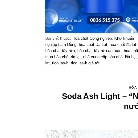
Bài viết thuộc:
Hóa chất Công nghiệp
,
Khử khuẩn
nghiệp Lâm Đồng
,
hóa chất Đà Lạt
,
hóa chất đà lạt 
hóa chất tẩy rửa
,
hóa chất tẩy rửa an toàn
,
hóa chấ
mua hóa chất đà lạt
,
nhà cung cấp hóa chất Đà Lạt
lạt
,
tico las-h
,
tico las-h giá tốt
HÓA 
Soda Ash Light – “
nướ