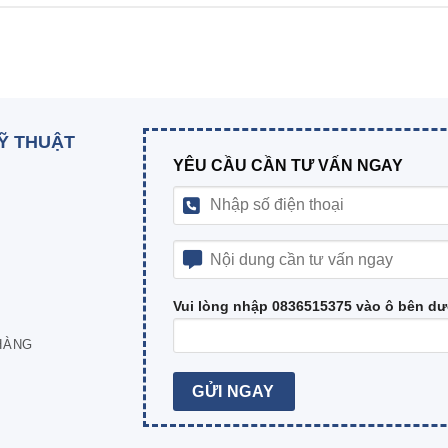
KỸ THUẬT
YÊU CẦU CẦN TƯ VẤN NGAY
Vui lòng nhập 0836515375 vào ô bên dư
HÀNG