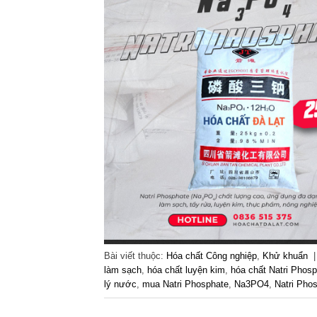
Bài viết thuộc:
Hóa chất Công nghiệp
,
Khử khuẩn
làm sạch
,
hóa chất luyện kim
,
hóa chất Natri Phos
lý nước
,
mua Natri Phosphate
,
Na3PO4
,
Natri Pho