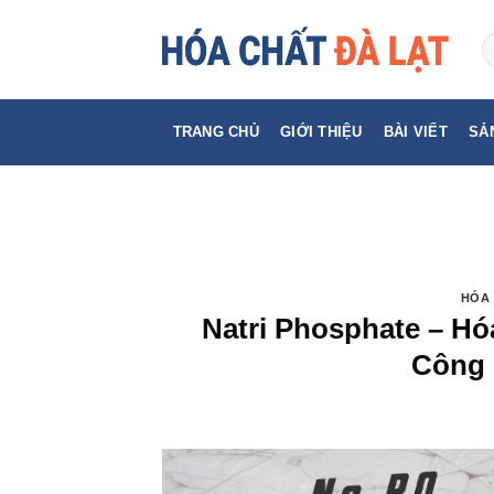
Skip
to
content
TRANG CHỦ
GIỚI THIỆU
BÀI VIẾT
SẢ
HÓA 
Natri Phosphate – H
Công 