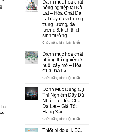
Danh mục hóa chất
Đà
ng
nông nghiệp tại Đà
Lạt
Lạt – Hóa Chất Đà
–
Lạt đầy đủ vi lượng,
Đơn
trung lượng, đa
Vị
lượng & kích thích
Cung
sinh trưởng
Cấp
Hóa
ở
Chức năng bình luận bị tắt
Chất
Danh
Và
mục
Danh mục hóa chất
Thiết
hóa
phòng thí nghiệm &
Bị
chất
nuôi cấy mô – Hóa
Thí
nông
Chất Đà Lạt
Nghiệm
nghiệp
Uy
tại
ở
Chức năng bình luận bị tắt
Tín
Đà
Danh
Tại
Lạt
mục
Danh Mục Dụng Cụ
Đà
–
hóa
Thí Nghiệm Đầy Đủ
Lạt
Hóa
chất
Nhất Tại Hóa Chất
Chất
phòng
Đà Lạt – Giá Tốt,
chất
Đà
thí
Hàng Sẵn
 xử
Lạt
nghiệm
đầy
&
ở
Chức năng bình luận bị tắt
đủ
nuôi
Danh
vi
cấy
Mục
Thiết bị đo pH, EC,