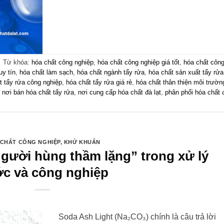
|
Từ khóa:
hóa chất công nghiệp
,
hóa chất công nghiệp giá tốt
,
hóa chất côn
uy tín
,
hóa chất làm sạch
,
hóa chất ngành tẩy rửa
,
hóa chất sản xuất tẩy rửa
t tẩy rửa công nghiệp
,
hóa chất tẩy rửa giá rẻ
,
hóa chất thân thiện môi trườn
,
nơi bán hóa chất tẩy rửa
,
nơi cung cấp hóa chất đà lạt
,
phân phối hóa chất 
CHẤT CÔNG NGHIỆP
,
KHỬ KHUẨN
Người hùng thầm lặng” trong xử lý
c và công nghiệp
Soda Ash Light (Na₂CO₃) chính là câu trả lời