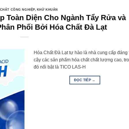
CHẤT CÔNG NGHIỆP
,
KHỬ KHUẨN
áp Toàn Diện Cho Ngành Tẩy Rửa và
hân Phối Bởi Hóa Chất Đà Lạt
Hóa Chất Đà Lạt tự hào là nhà cung cấp đáng 
cậy các sản phẩm hóa chất chất lượng cao, tr
đó nổi bật là TICO LAS-H
ĐỌC TIẾP
→