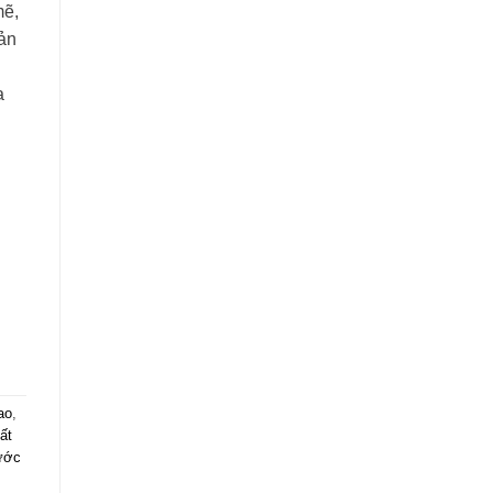
mẽ,
sản
a
ao
,
ất
ước