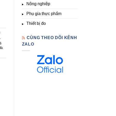
Nông nghiệp
Phụ gia thực phẩm
Thiết bị đo
g
CÙNG THEO DÕI KÊNH
,
g
,
ZALO
đà