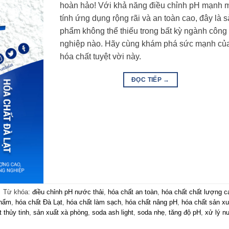
hoàn hảo! Với khả năng điều chỉnh pH mạnh 
tính ứng dụng rộng rãi và an toàn cao, đây là 
phẩm không thể thiếu trong bất kỳ ngành công
nghiệp nào. Hãy cùng khám phá sức mạnh củ
hóa chất tuyệt vời này.
ĐỌC TIẾP
→
|
Từ khóa:
điều chỉnh pH nước thải
,
hóa chất an toàn
,
hóa chất chất lượng c
phẩm
,
hóa chất Đà Lạt
,
hóa chất làm sạch
,
hóa chất nâng pH
,
hóa chất sản xu
 thủy tinh
,
sản xuất xà phòng
,
soda ash light
,
soda nhẹ
,
tăng độ pH
,
xử lý n