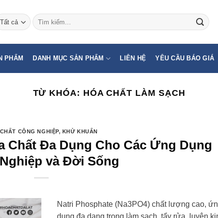
Tìm
kiếm:
N PHẨM
DANH MỤC SẢN PHẨM
LIÊN HỆ
YÊU CẦU BÁO GIÁ
TỪ KHÓA:
HÓA CHẤT LÀM SẠCH
CHẤT CÔNG NGHIỆP
,
KHỬ KHUẨN
óa Chất Đa Dụng Cho Các Ứng Dụng
Nghiệp và Đời Sống
Natri Phosphate (Na3PO4) chất lượng cao, ứ
dụng đa dạng trong làm sạch, tẩy rửa, luyện ki