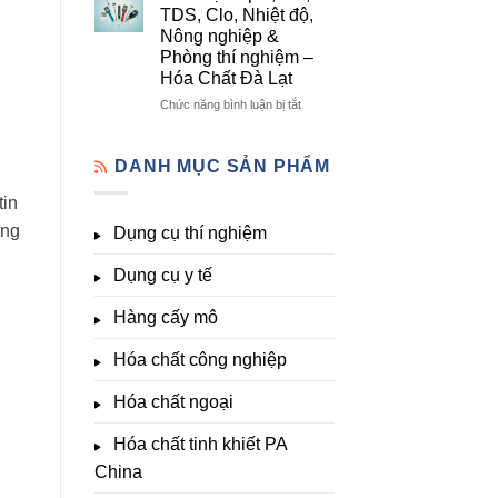
lượng,
mô
Dụng
TDS, Clo, Nhiệt độ,
trung
–
Cụ
Nông nghiệp &
lượng,
Hóa
Thí
Phòng thí nghiệm –
đa
Chất
Nghiệm
Hóa Chất Đà Lạt
lượng
Đà
Đầy
&
Lạt
Đủ
ở
Chức năng bình luận bị tắt
kích
Nhất
Thiết
thích
Tại
bị
sinh
Hóa
đo
DANH MỤC SẢN PHẨM
trưởng
Chất
pH,
Đà
EC,
tin
Lạt
TDS,
ong
Dụng cụ thí nghiệm
–
Clo,
Giá
Nhiệt
Tốt,
Dụng cụ y tế
độ,
Hàng
Nông
Sẵn
nghiệp
Hàng cấy mô
&
Phòng
Hóa chất công nghiệp
thí
nghiệm
Hóa chất ngoại
–
Hóa
Hóa chất tinh khiết PA
Chất
Đà
China
Lạt