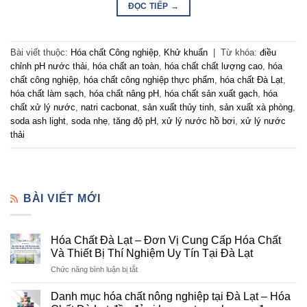
ĐỌC TIẾP
→
Bài viết thuộc:
Hóa chất Công nghiệp
,
Khử khuẩn
|
Từ khóa:
điều
chỉnh pH nước thải
,
hóa chất an toàn
,
hóa chất chất lượng cao
,
hóa
chất công nghiệp
,
hóa chất công nghiệp thực phẩm
,
hóa chất Đà Lạt
,
hóa chất làm sạch
,
hóa chất nâng pH
,
hóa chất sản xuất gạch
,
hóa
chất xử lý nước
,
natri cacbonat
,
sản xuất thủy tinh
,
sản xuất xà phòng
,
soda ash light
,
soda nhẹ
,
tăng độ pH
,
xử lý nước hồ bơi
,
xử lý nước
thải
BÀI VIẾT MỚI
Hóa Chất Đà Lạt – Đơn Vị Cung Cấp Hóa Chất
Và Thiết Bị Thí Nghiệm Uy Tín Tại Đà Lạt
ở
Chức năng bình luận bị tắt
Hóa
Chất
Danh mục hóa chất nông nghiệp tại Đà Lạt – Hóa
Đà