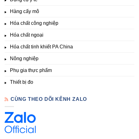
kích
Nông
–
thích
nghiệp
Giá
Hàng cấy mô
sinh
&
Tốt,
trưởng
Phòng
Hàng
Hóa chất công nghiệp
thí
Sẵn
nghiệm
Hóa chất ngoại
–
Hóa
Hóa chất tinh khiết PA China
Chất
Đà
Lạt
Nông nghiệp
Phụ gia thực phẩm
Thiết bị đo
CÙNG THEO DÕI KÊNH ZALO