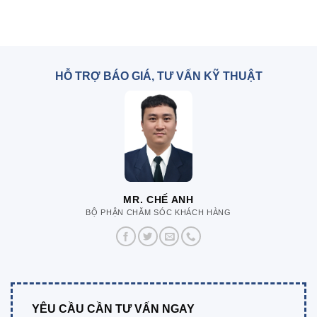
HỖ TRỢ BÁO GIÁ, TƯ VẤN KỸ THUẬT
MR. CHẾ ANH
BỘ PHẬN CHĂM SÓC KHÁCH HÀNG
YÊU CẦU CẦN TƯ VẤN NGAY