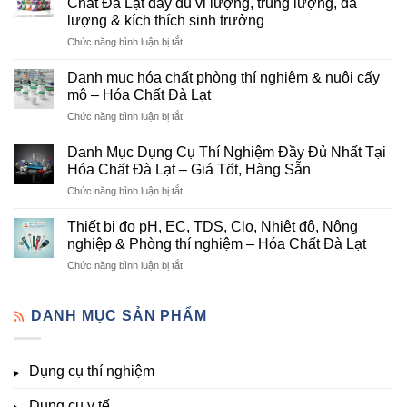
Chất Đà Lạt đầy đủ vi lượng, trung lượng, đa
Lạt
lượng & kích thích sinh trưởng
–
ở
Chức năng bình luận bị tắt
Đơn
Danh
Vị
mục
Cung
Danh mục hóa chất phòng thí nghiệm & nuôi cấy
hóa
Cấp
mô – Hóa Chất Đà Lạt
chất
Hóa
ở
Chức năng bình luận bị tắt
nông
Chất
Danh
nghiệp
Và
mục
tại
Danh Mục Dụng Cụ Thí Nghiệm Đầy Đủ Nhất Tại
Thiết
hóa
Đà
Bị
Hóa Chất Đà Lạt – Giá Tốt, Hàng Sẵn
chất
Lạt
Thí
ở
Chức năng bình luận bị tắt
phòng
–
Nghiệm
Danh
thí
Hóa
Uy
Mục
nghiệm
Thiết bị đo pH, EC, TDS, Clo, Nhiệt độ, Nông
Chất
Tín
Dụng
&
nghiệp & Phòng thí nghiệm – Hóa Chất Đà Lạt
Đà
Tại
Cụ
nuôi
Lạt
Đà
ở
Chức năng bình luận bị tắt
Thí
cấy
đầy
Lạt
Thiết
Nghiệm
mô
đủ
bị
Đầy
–
vi
đo
DANH MỤC SẢN PHẨM
Đủ
Hóa
lượng,
pH,
Nhất
Chất
trung
EC,
Tại
Đà
lượng,
TDS,
Hóa
Lạt
đa
Dụng cụ thí nghiệm
Clo,
Chất
lượng
Nhiệt
Đà
&
Dụng cụ y tế
độ,
Lạt