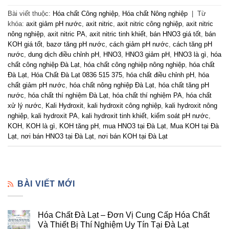
Bài viết thuộc:
Hóa chất Công nghiệp
,
Hóa chất Nông nghiệp
|
Từ
khóa:
axit giảm pH nước
,
axit nitric
,
axit nitric công nghiệp
,
axit nitric
nông nghiệp
,
axit nitric PA
,
axit nitric tinh khiết
,
bán HNO3 giá tốt
,
bán
KOH giá tốt
,
bazơ tăng pH nước
,
cách giảm pH nước
,
cách tăng pH
nước
,
dung dịch điều chỉnh pH
,
HNO3
,
HNO3 giảm pH
,
HNO3 là gì
,
hóa
chất công nghiệp Đà Lạt
,
hóa chất công nghiệp nông nghiệp
,
hóa chất
Đà Lạt
,
Hóa Chất Đà Lạt 0836 515 375
,
hóa chất điều chỉnh pH
,
hóa
chất giảm pH nước
,
hóa chất nông nghiệp Đà Lạt
,
hóa chất tăng pH
nước
,
hóa chất thí nghiệm Đà Lạt
,
hóa chất thí nghiệm PA
,
hóa chất
xử lý nước
,
Kali Hydroxit
,
kali hydroxit công nghiệp
,
kali hydroxit nông
nghiệp
,
kali hydroxit PA
,
kali hydroxit tinh khiết
,
kiểm soát pH nước
,
KOH
,
KOH là gì
,
KOH tăng pH
,
mua HNO3 tại Đà Lạt
,
Mua KOH tại Đà
Lạt
,
nơi bán HNO3 tại Đà Lạt
,
nơi bán KOH tại Đà Lạt
BÀI VIẾT MỚI
Hóa Chất Đà Lạt – Đơn Vị Cung Cấp Hóa Chất
Và Thiết Bị Thí Nghiệm Uy Tín Tại Đà Lạt