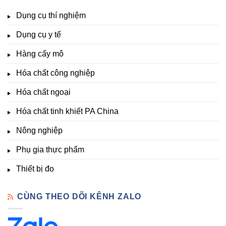
Tại
Đà
lượng,
TDS,
Hóa
Lạt
đa
Dụng cụ thí nghiệm
Clo,
Chất
lượng
Nhiệt
Đà
&
Dụng cụ y tế
độ,
Lạt
kích
Nông
–
thích
nghiệp
Giá
Hàng cấy mô
sinh
&
Tốt,
trưởng
Phòng
Hàng
Hóa chất công nghiệp
thí
Sẵn
nghiệm
Hóa chất ngoại
–
Hóa
Hóa chất tinh khiết PA China
Chất
Đà
Lạt
Nông nghiệp
Phụ gia thực phẩm
Thiết bị đo
CÙNG THEO DÕI KÊNH ZALO