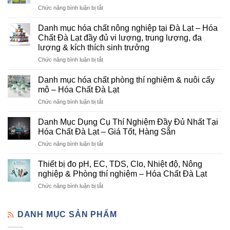
ở
Chức năng bình luận bị tắt
Hóa
Chất
Danh mục hóa chất nông nghiệp tại Đà Lạt – Hóa
Đà
Chất Đà Lạt đầy đủ vi lượng, trung lượng, đa
Lạt
lượng & kích thích sinh trưởng
–
ở
Chức năng bình luận bị tắt
Đơn
Danh
Vị
mục
Cung
Danh mục hóa chất phòng thí nghiệm & nuôi cấy
hóa
Cấp
mô – Hóa Chất Đà Lạt
chất
Hóa
ở
Chức năng bình luận bị tắt
nông
Chất
Danh
nghiệp
Và
mục
tại
Danh Mục Dụng Cụ Thí Nghiệm Đầy Đủ Nhất Tại
Thiết
hóa
Đà
Bị
Hóa Chất Đà Lạt – Giá Tốt, Hàng Sẵn
chất
Lạt
Thí
ở
Chức năng bình luận bị tắt
phòng
–
Nghiệm
Danh
thí
Hóa
Uy
Mục
nghiệm
Thiết bị đo pH, EC, TDS, Clo, Nhiệt độ, Nông
Chất
Tín
Dụng
&
nghiệp & Phòng thí nghiệm – Hóa Chất Đà Lạt
Đà
Tại
Cụ
nuôi
Lạt
Đà
ở
Chức năng bình luận bị tắt
Thí
cấy
đầy
Lạt
Thiết
Nghiệm
mô
đủ
bị
Đầy
–
vi
đo
DANH MỤC SẢN PHẨM
Đủ
Hóa
lượng,
pH,
Nhất
Chất
trung
EC,