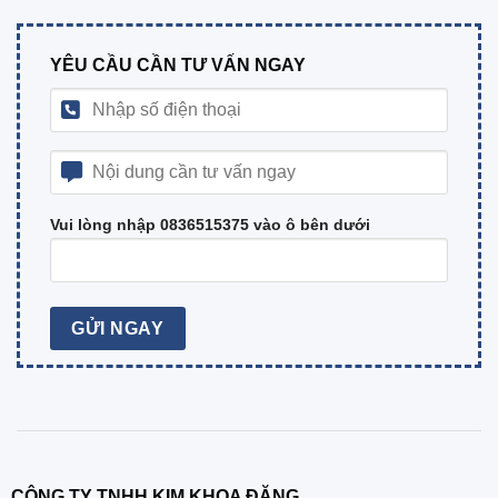
YÊU CẦU CẦN TƯ VẤN NGAY
Vui lòng nhập 0836515375 vào ô bên dưới
CÔNG TY TNHH KIM KHOA ĐĂNG