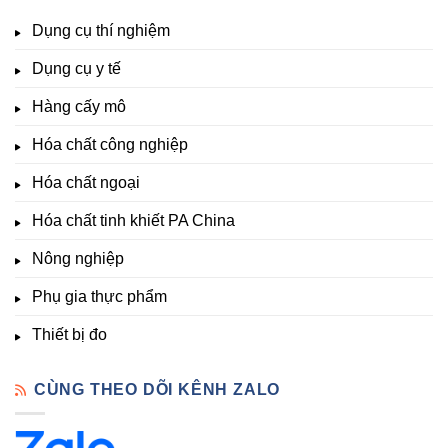
Tại
Đà
lượng,
TDS,
Hóa
Lạt
đa
Dụng cụ thí nghiệm
Clo,
Chất
lượng
Nhiệt
Đà
&
Dụng cụ y tế
độ,
Lạt
kích
Nông
–
thích
nghiệp
Giá
Hàng cấy mô
sinh
&
Tốt,
trưởng
Phòng
Hàng
Hóa chất công nghiệp
thí
Sẵn
nghiệm
Hóa chất ngoại
–
Hóa
Hóa chất tinh khiết PA China
Chất
Đà
Lạt
Nông nghiệp
Phụ gia thực phẩm
Thiết bị đo
CÙNG THEO DÕI KÊNH ZALO