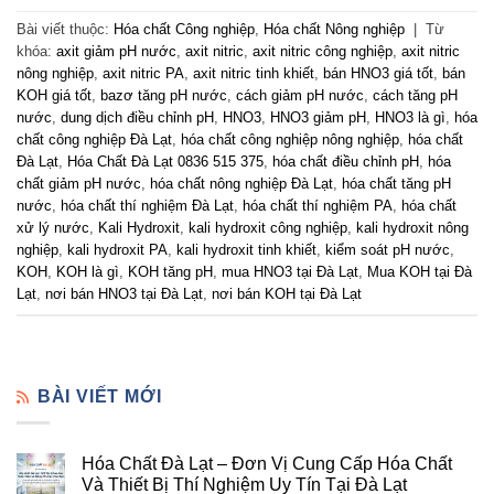
Bài viết thuộc:
Hóa chất Công nghiệp
,
Hóa chất Nông nghiệp
|
Từ
khóa:
axit giảm pH nước
,
axit nitric
,
axit nitric công nghiệp
,
axit nitric
nông nghiệp
,
axit nitric PA
,
axit nitric tinh khiết
,
bán HNO3 giá tốt
,
bán
KOH giá tốt
,
bazơ tăng pH nước
,
cách giảm pH nước
,
cách tăng pH
nước
,
dung dịch điều chỉnh pH
,
HNO3
,
HNO3 giảm pH
,
HNO3 là gì
,
hóa
chất công nghiệp Đà Lạt
,
hóa chất công nghiệp nông nghiệp
,
hóa chất
Đà Lạt
,
Hóa Chất Đà Lạt 0836 515 375
,
hóa chất điều chỉnh pH
,
hóa
chất giảm pH nước
,
hóa chất nông nghiệp Đà Lạt
,
hóa chất tăng pH
nước
,
hóa chất thí nghiệm Đà Lạt
,
hóa chất thí nghiệm PA
,
hóa chất
xử lý nước
,
Kali Hydroxit
,
kali hydroxit công nghiệp
,
kali hydroxit nông
nghiệp
,
kali hydroxit PA
,
kali hydroxit tinh khiết
,
kiểm soát pH nước
,
KOH
,
KOH là gì
,
KOH tăng pH
,
mua HNO3 tại Đà Lạt
,
Mua KOH tại Đà
Lạt
,
nơi bán HNO3 tại Đà Lạt
,
nơi bán KOH tại Đà Lạt
BÀI VIẾT MỚI
Hóa Chất Đà Lạt – Đơn Vị Cung Cấp Hóa Chất
Và Thiết Bị Thí Nghiệm Uy Tín Tại Đà Lạt