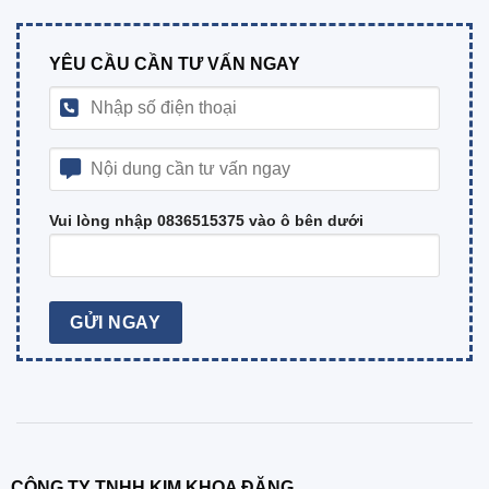
YÊU CẦU CẦN TƯ VẤN NGAY
Vui lòng nhập 0836515375 vào ô bên dưới
CÔNG TY TNHH KIM KHOA ĐĂNG