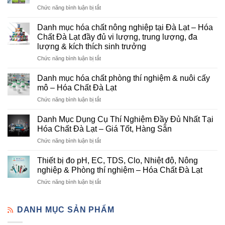
ở
Chức năng bình luận bị tắt
Hóa
Chất
Danh mục hóa chất nông nghiệp tại Đà Lạt – Hóa
Đà
Chất Đà Lạt đầy đủ vi lượng, trung lượng, đa
Lạt
lượng & kích thích sinh trưởng
–
ở
Chức năng bình luận bị tắt
Đơn
Danh
Vị
mục
Cung
Danh mục hóa chất phòng thí nghiệm & nuôi cấy
hóa
Cấp
mô – Hóa Chất Đà Lạt
chất
Hóa
ở
Chức năng bình luận bị tắt
nông
Chất
Danh
nghiệp
Và
mục
tại
Danh Mục Dụng Cụ Thí Nghiệm Đầy Đủ Nhất Tại
Thiết
hóa
Đà
Bị
Hóa Chất Đà Lạt – Giá Tốt, Hàng Sẵn
chất
Lạt
Thí
ở
Chức năng bình luận bị tắt
phòng
–
Nghiệm
Danh
thí
Hóa
Uy
Mục
nghiệm
Thiết bị đo pH, EC, TDS, Clo, Nhiệt độ, Nông
Chất
Tín
Dụng
&
nghiệp & Phòng thí nghiệm – Hóa Chất Đà Lạt
Đà
Tại
Cụ
nuôi
Lạt
Đà
ở
Chức năng bình luận bị tắt
Thí
cấy
đầy
Lạt
Thiết
Nghiệm
mô
đủ
bị
Đầy
–
vi
đo
DANH MỤC SẢN PHẨM
Đủ
Hóa
lượng,
pH,
Nhất
Chất
trung
EC,