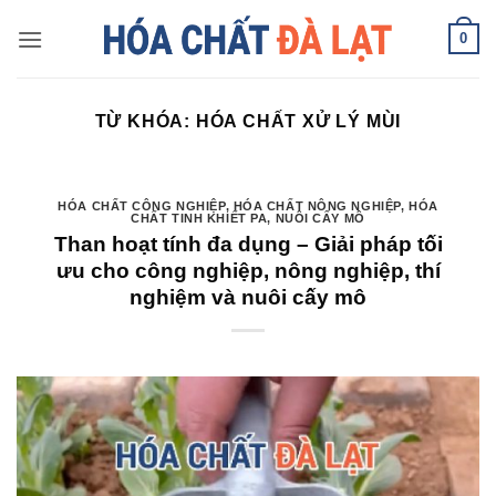
Skip
0
to
content
TỪ KHÓA:
HÓA CHẤT XỬ LÝ MÙI
HÓA CHẤT CÔNG NGHIỆP
,
HÓA CHẤT NÔNG NGHIỆP
,
HÓA
CHẤT TINH KHIẾT PA
,
NUÔI CẤY MÔ
Than hoạt tính đa dụng – Giải pháp tối
ưu cho công nghiệp, nông nghiệp, thí
nghiệm và nuôi cấy mô