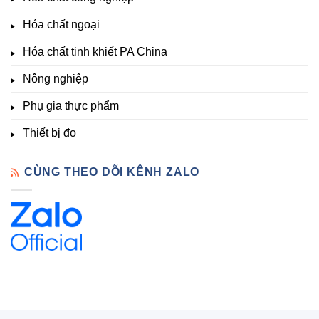
thí
Sẵn
nghiệm
Hóa chất ngoại
–
Hóa
Hóa chất tinh khiết PA China
Chất
Đà
Lạt
Nông nghiệp
Phụ gia thực phẩm
Thiết bị đo
CÙNG THEO DÕI KÊNH ZALO