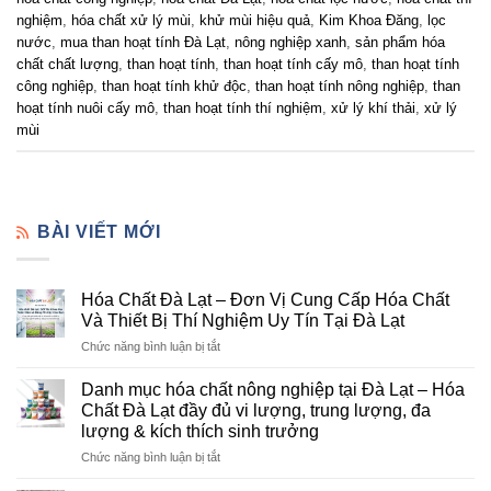
nghiệm
,
hóa chất xử lý mùi
,
khử mùi hiệu quả
,
Kim Khoa Đăng
,
lọc
nước
,
mua than hoạt tính Đà Lạt
,
nông nghiệp xanh
,
sản phẩm hóa
chất chất lượng
,
than hoạt tính
,
than hoạt tính cấy mô
,
than hoạt tính
công nghiệp
,
than hoạt tính khử độc
,
than hoạt tính nông nghiệp
,
than
hoạt tính nuôi cấy mô
,
than hoạt tính thí nghiệm
,
xử lý khí thải
,
xử lý
mùi
BÀI VIẾT MỚI
Hóa Chất Đà Lạt – Đơn Vị Cung Cấp Hóa Chất
Và Thiết Bị Thí Nghiệm Uy Tín Tại Đà Lạt
ở
Chức năng bình luận bị tắt
Hóa
Chất
Danh mục hóa chất nông nghiệp tại Đà Lạt – Hóa
Đà
Chất Đà Lạt đầy đủ vi lượng, trung lượng, đa
Lạt
lượng & kích thích sinh trưởng
–
ở
Chức năng bình luận bị tắt
Đơn
Danh
Vị