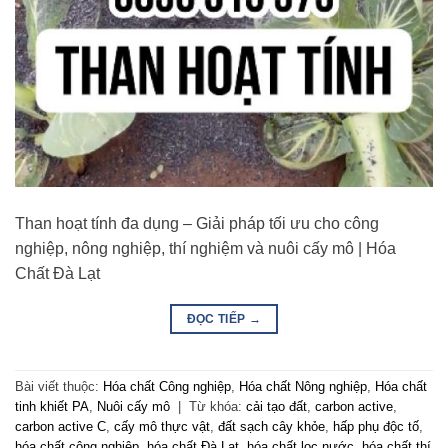
Than hoạt tính đa dụng – Giải pháp tối ưu cho công
nghiệp, nông nghiệp, thí nghiệm và nuôi cấy mô | Hóa
Chất Đà Lạt
ĐỌC TIẾP
→
Bài viết thuộc:
Hóa chất Công nghiệp
,
Hóa chất Nông nghiệp
,
Hóa chất
tinh khiết PA
,
Nuôi cấy mô
|
Từ khóa:
cải tạo đất
,
carbon active
,
carbon active C
,
cấy mô thực vật
,
đất sạch cây khỏe
,
hấp phụ độc tố
,
hóa chất công nghiệp
,
hóa chất Đà Lạt
,
hóa chất lọc nước
,
hóa chất thí