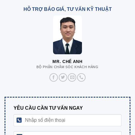
HỖ TRỢ BÁO GIÁ, TƯ VẤN KỸ THUẬT
MR. CHẾ ANH
BỘ PHẬN CHĂM SÓC KHÁCH HÀNG
YÊU CẦU CẦN TƯ VẤN NGAY