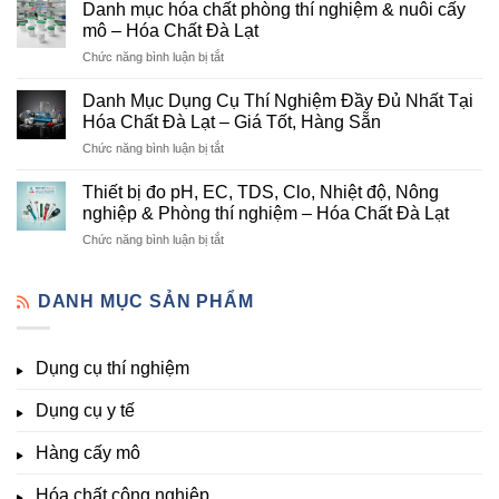
mục
Cung
Danh mục hóa chất phòng thí nghiệm & nuôi cấy
hóa
Cấp
mô – Hóa Chất Đà Lạt
chất
Hóa
ở
Chức năng bình luận bị tắt
nông
Chất
Danh
nghiệp
Và
mục
tại
Danh Mục Dụng Cụ Thí Nghiệm Đầy Đủ Nhất Tại
Thiết
hóa
Đà
Bị
Hóa Chất Đà Lạt – Giá Tốt, Hàng Sẵn
chất
Lạt
Thí
ở
Chức năng bình luận bị tắt
phòng
–
Nghiệm
Danh
thí
Hóa
Uy
Mục
nghiệm
Thiết bị đo pH, EC, TDS, Clo, Nhiệt độ, Nông
Chất
Tín
Dụng
&
nghiệp & Phòng thí nghiệm – Hóa Chất Đà Lạt
Đà
Tại
Cụ
nuôi
Lạt
Đà
ở
Chức năng bình luận bị tắt
Thí
cấy
đầy
Lạt
Thiết
Nghiệm
mô
đủ
bị
Đầy
–
vi
đo
DANH MỤC SẢN PHẨM
Đủ
Hóa
lượng,
pH,
Nhất
Chất
trung
EC,
Tại
Đà
lượng,
TDS,
Hóa
Lạt
đa
Dụng cụ thí nghiệm
Clo,
Chất
lượng
Nhiệt
Đà
&
Dụng cụ y tế
độ,
Lạt
kích
Nông
–
thích
nghiệp
Giá
Hàng cấy mô
sinh
&
Tốt,
trưởng
Phòng
Hàng
Hóa chất công nghiệp