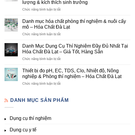
lượng & kích thích sinh trưởng
–
ở
Chức năng bình luận bị tắt
Đơn
Danh
Vị
mục
Cung
Danh mục hóa chất phòng thí nghiệm & nuôi cấy
hóa
Cấp
mô – Hóa Chất Đà Lạt
chất
Hóa
ở
Chức năng bình luận bị tắt
nông
Chất
Danh
nghiệp
Và
mục
tại
Danh Mục Dụng Cụ Thí Nghiệm Đầy Đủ Nhất Tại
Thiết
hóa
Đà
Bị
Hóa Chất Đà Lạt – Giá Tốt, Hàng Sẵn
chất
Lạt
Thí
ở
Chức năng bình luận bị tắt
phòng
–
Nghiệm
Danh
thí
Hóa
Uy
Mục
nghiệm
Thiết bị đo pH, EC, TDS, Clo, Nhiệt độ, Nông
Chất
Tín
Dụng
&
nghiệp & Phòng thí nghiệm – Hóa Chất Đà Lạt
Đà
Tại
Cụ
nuôi
Lạt
Đà
ở
Chức năng bình luận bị tắt
Thí
cấy
đầy
Lạt
Thiết
Nghiệm
mô
đủ
bị
Đầy
–
vi
đo
DANH MỤC SẢN PHẨM
Đủ
Hóa
lượng,
pH,
Nhất
Chất
trung
EC,
Tại
Đà
lượng,
TDS,
Hóa
Lạt
đa
Dụng cụ thí nghiệm
Clo,
Chất
lượng
Nhiệt
Đà
&
Dụng cụ y tế
độ,
Lạt
kích
Nông