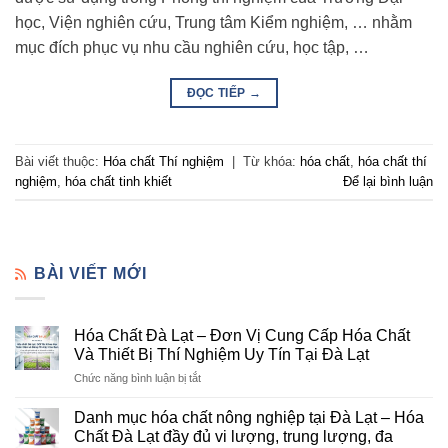
học, Viện nghiên cứu, Trung tâm Kiểm nghiệm, … nhằm
mục đích phục vụ nhu cầu nghiên cứu, học tập, …
ĐỌC TIẾP
→
Bài viết thuộc:
Hóa chất Thí nghiệm
|
Từ khóa:
hóa chất
,
hóa chất thí
nghiệm
,
hóa chất tinh khiết
Để lại bình luận
BÀI VIẾT MỚI
Hóa Chất Đà Lạt – Đơn Vị Cung Cấp Hóa Chất
Và Thiết Bị Thí Nghiệm Uy Tín Tại Đà Lạt
ở
Chức năng bình luận bị tắt
Hóa
Chất
Danh mục hóa chất nông nghiệp tại Đà Lạt – Hóa
Đà
Chất Đà Lạt đầy đủ vi lượng, trung lượng, đa
Lạt