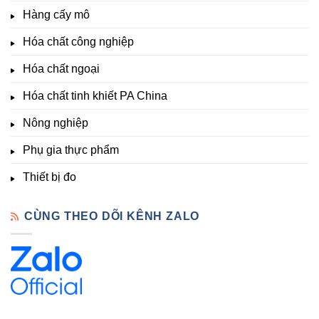
–
thích
nghiệp
Giá
Hàng cấy mô
sinh
&
Tốt,
trưởng
Phòng
Hàng
Hóa chất công nghiệp
thí
Sẵn
nghiệm
Hóa chất ngoại
–
Hóa
Hóa chất tinh khiết PA China
Chất
Đà
Lạt
Nông nghiệp
Phụ gia thực phẩm
Thiết bị đo
CÙNG THEO DÕI KÊNH ZALO