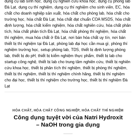
dụng cụ lab sinh học
,
dụng cụ nghiên cứu khoa học
,
dụng cụ phòng lab
Đà Lạt
,
dụng cụ thí nghiệm
,
dụng cụ thí nghiệm cho sinh viên
,
EC
,
hóa
chất cho doanh nghiệp sản xuất
,
hóa chất cho phòng lab
,
hóa chất cho
trường học
,
hóa chất Đà Lạt
,
hóa chất đạt chuẩn COA MSDS
,
hóa chất
định lượng
,
hóa chất kiểm nghiệm
,
hóa chất nghiên cứu
,
hóa chất phân
tích
,
hóa chất phân tích Đà Lạt
,
hóa chất phòng thí nghiệm
,
hóa chất
thí nghiệm
,
mua hóa chất ở Đà Lạt
,
nơi bán hóa chất uy tín
,
nơi bán
thiết bị thí nghiệm tại Đà Lạt
,
phòng lab đại học cần mua gì
,
phòng thí
nghiệm trường học
,
setup phòng lab
,
TDS
,
thiết bị định lượng phòng
lab
,
thiết bị đo pH
,
thiết bị kiểm nghiệm thực phẩm
,
thiết bị lab cho
startup công nghệ
,
thiết bị lab cho trung tâm nghiên cứu
,
thiết bị nghiên
cứu khoa học
,
thiết bị phân tích thí nghiệm
,
thiết bị phòng thí nghiệm
,
thiết bị thí nghiệm
,
thiết bị thí nghiệm chính hãng
,
thiết bị thí nghiệm
cho đại học
,
thiết bị thí nghiệm cho trường học
,
thiết bị thí nghiệm Đà
Lạt
HÓA CHẤT
,
HÓA CHẤT CÔNG NGHIỆP
,
HÓA CHẤT THÍ NGHIỆM
Công dụng tuyệt vời của Natri Hydroxit
– NaOH trong gia dụng