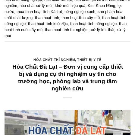
nghiệm
,
hóa chất xử lý mùi
,
khử mùi hiệu quả
,
Kim Khoa Đăng
,
lọc
nước
,
mua than hoạt tính Đà Lạt
,
nông nghiệp xanh
,
sản phẩm hóa
chất chất lượng
,
than hoạt tính
,
than hoạt tính cấy mô
,
than hoạt tính
công nghiệp
,
than hoạt tính khử độc
,
than hoạt tính nông nghiệp
,
than
hoạt tính nuôi cấy mô
,
than hoạt tính thí nghiệm
,
xử lý khí thải
,
xử lý
mùi
HÓA CHẤT THÍ NGHIỆM
,
THIẾT BỊ Y TẾ
Hóa Chất Đà Lạt – Đơn vị cung cấp thiết
bị và dụng cụ thí nghiệm uy tín cho
trường học, phòng lab và trung tâm
nghiên cứu