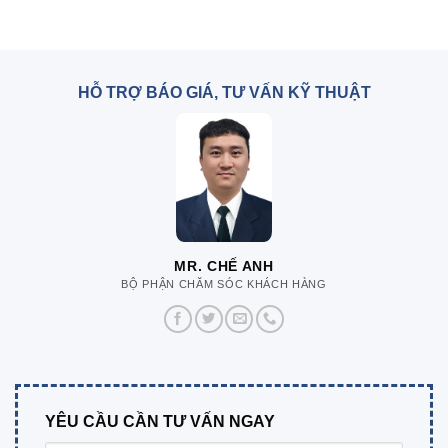
HỖ TRỢ BÁO GIÁ, TƯ VẤN KỸ THUẬT
MR. CHẾ ANH
BỘ PHẬN CHĂM SÓC KHÁCH HÀNG
YÊU CẦU CẦN TƯ VẤN NGAY