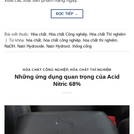
xuất các loại sản phẩm hàng ngày.
ĐỌC TIẾP
→
Bài viết thuộc:
Hóa chất
,
Hóa chất Công nghiệp
,
Hóa chất Thí nghiệm
|
Từ khóa:
hóa chất
,
hóa chất công nghiệp
,
hóa chất thí nghiệm
,
NaOH
,
Natri Hydroxide
,
Natri Hydroxit
,
thông cống
HÓA CHẤT CÔNG NGHIỆP
,
HÓA CHẤT THÍ NGHIỆM
Những ứng dụng quan trọng của Acid
Nitric 68%