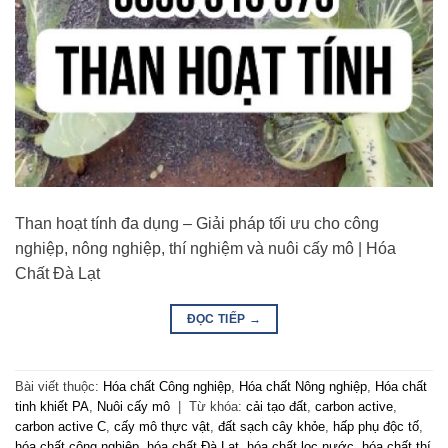
Than hoạt tính đa dụng – Giải pháp tối ưu cho công
nghiệp, nông nghiệp, thí nghiệm và nuôi cấy mô | Hóa
Chất Đà Lạt
ĐỌC TIẾP
→
Bài viết thuộc:
Hóa chất Công nghiệp
,
Hóa chất Nông nghiệp
,
Hóa chất
tinh khiết PA
,
Nuôi cấy mô
|
Từ khóa:
cải tạo đất
,
carbon active
,
carbon active C
,
cấy mô thực vật
,
đất sạch cây khỏe
,
hấp phụ độc tố
,
hóa chất công nghiệp
,
hóa chất Đà Lạt
,
hóa chất lọc nước
,
hóa chất thí