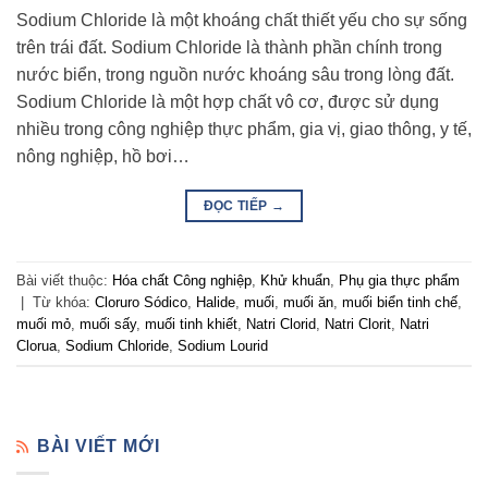
Sodium Chloride là một khoáng chất thiết yếu cho sự sống
trên trái đất. Sodium Chloride là thành phần chính trong
nước biển, trong nguồn nước khoáng sâu trong lòng đất.
Sodium Chloride là một hợp chất vô cơ, được sử dụng
nhiều trong công nghiệp thực phẩm, gia vị, giao thông, y tế,
nông nghiệp, hồ bơi…
ĐỌC TIẾP
→
Bài viết thuộc:
Hóa chất Công nghiệp
,
Khử khuẩn
,
Phụ gia thực phẩm
|
Từ khóa:
Cloruro Sódico
,
Halide
,
muối
,
muối ăn
,
muối biển tinh chế
,
muối mỏ
,
muối sấy
,
muối tinh khiết
,
Natri Clorid
,
Natri Clorit
,
Natri
Clorua
,
Sodium Chloride
,
Sodium Lourid
BÀI VIẾT MỚI