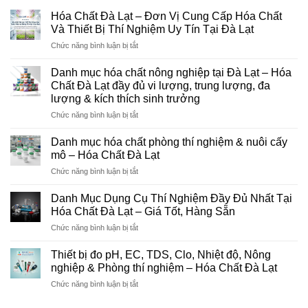
Hóa Chất Đà Lạt – Đơn Vị Cung Cấp Hóa Chất
Và Thiết Bị Thí Nghiệm Uy Tín Tại Đà Lạt
ở
Chức năng bình luận bị tắt
Hóa
Chất
Danh mục hóa chất nông nghiệp tại Đà Lạt – Hóa
Đà
Chất Đà Lạt đầy đủ vi lượng, trung lượng, đa
Lạt
lượng & kích thích sinh trưởng
–
ở
Chức năng bình luận bị tắt
Đơn
Danh
Vị
mục
Cung
Danh mục hóa chất phòng thí nghiệm & nuôi cấy
hóa
Cấp
mô – Hóa Chất Đà Lạt
chất
Hóa
ở
Chức năng bình luận bị tắt
nông
Chất
Danh
nghiệp
Và
mục
tại
Danh Mục Dụng Cụ Thí Nghiệm Đầy Đủ Nhất Tại
Thiết
hóa
Đà
Bị
Hóa Chất Đà Lạt – Giá Tốt, Hàng Sẵn
chất
Lạt
Thí
ở
Chức năng bình luận bị tắt
phòng
–
Nghiệm
Danh
thí
Hóa
Uy
Mục
nghiệm
Thiết bị đo pH, EC, TDS, Clo, Nhiệt độ, Nông
Chất
Tín
Dụng
&
nghiệp & Phòng thí nghiệm – Hóa Chất Đà Lạt
Đà
Tại
Cụ
nuôi
Lạt
Đà
ở
Chức năng bình luận bị tắt
Thí
cấy
đầy
Lạt
Thiết
Nghiệm
mô
đủ
bị