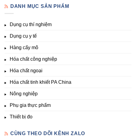
Đầy
–
vi
đo
DANH MỤC SẢN PHẨM
Đủ
Hóa
lượng,
pH,
Nhất
Chất
trung
EC,
Tại
Đà
lượng,
TDS,
Hóa
Lạt
đa
Dụng cụ thí nghiệm
Clo,
Chất
lượng
Nhiệt
Đà
&
Dụng cụ y tế
độ,
Lạt
kích
Nông
–
thích
nghiệp
Giá
Hàng cấy mô
sinh
&
Tốt,
trưởng
Phòng
Hàng
Hóa chất công nghiệp
thí
Sẵn
nghiệm
Hóa chất ngoại
–
Hóa
Hóa chất tinh khiết PA China
Chất
Đà
Lạt
Nông nghiệp
Phụ gia thực phẩm
Thiết bị đo
CÙNG THEO DÕI KÊNH ZALO