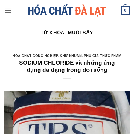
Skip
0
to
content
TỪ KHÓA:
MUỐI SẤY
HÓA CHẤT CÔNG NGHIỆP
,
KHỬ KHUẨN
,
PHỤ GIA THỰC PHẨM
SODIUM CHLORIDE và những ứng
dụng đa dạng trong đời sống