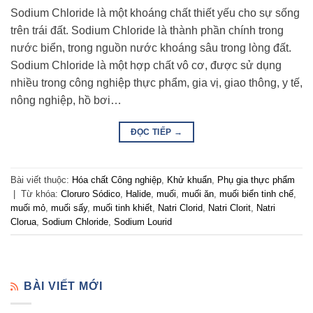
Sodium Chloride là một khoáng chất thiết yếu cho sự sống
trên trái đất. Sodium Chloride là thành phần chính trong
nước biển, trong nguồn nước khoáng sâu trong lòng đất.
Sodium Chloride là một hợp chất vô cơ, được sử dụng
nhiều trong công nghiệp thực phẩm, gia vị, giao thông, y tế,
nông nghiệp, hồ bơi…
ĐỌC TIẾP
→
Bài viết thuộc:
Hóa chất Công nghiệp
,
Khử khuẩn
,
Phụ gia thực phẩm
|
Từ khóa:
Cloruro Sódico
,
Halide
,
muối
,
muối ăn
,
muối biển tinh chế
,
muối mỏ
,
muối sấy
,
muối tinh khiết
,
Natri Clorid
,
Natri Clorit
,
Natri
Clorua
,
Sodium Chloride
,
Sodium Lourid
BÀI VIẾT MỚI