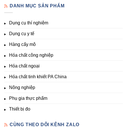
Đầy
–
vi
đo
DANH MỤC SẢN PHẨM
Đủ
Hóa
lượng,
pH,
Nhất
Chất
trung
EC,
Tại
Đà
lượng,
TDS,
Hóa
Lạt
đa
Dụng cụ thí nghiệm
Clo,
Chất
lượng
Nhiệt
Đà
&
Dụng cụ y tế
độ,
Lạt
kích
Nông
–
thích
nghiệp
Giá
Hàng cấy mô
sinh
&
Tốt,
trưởng
Phòng
Hàng
Hóa chất công nghiệp
thí
Sẵn
nghiệm
Hóa chất ngoại
–
Hóa
Hóa chất tinh khiết PA China
Chất
Đà
Lạt
Nông nghiệp
Phụ gia thực phẩm
Thiết bị đo
CÙNG THEO DÕI KÊNH ZALO