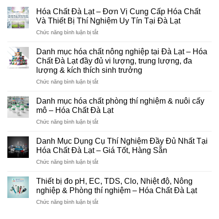
Hóa Chất Đà Lạt – Đơn Vị Cung Cấp Hóa Chất
Và Thiết Bị Thí Nghiệm Uy Tín Tại Đà Lạt
ở
Chức năng bình luận bị tắt
Hóa
Chất
Danh mục hóa chất nông nghiệp tại Đà Lạt – Hóa
Đà
Chất Đà Lạt đầy đủ vi lượng, trung lượng, đa
Lạt
lượng & kích thích sinh trưởng
–
ở
Chức năng bình luận bị tắt
Đơn
Danh
Vị
mục
Cung
Danh mục hóa chất phòng thí nghiệm & nuôi cấy
hóa
Cấp
mô – Hóa Chất Đà Lạt
chất
Hóa
ở
Chức năng bình luận bị tắt
nông
Chất
Danh
nghiệp
Và
mục
tại
Danh Mục Dụng Cụ Thí Nghiệm Đầy Đủ Nhất Tại
Thiết
hóa
Đà
Bị
Hóa Chất Đà Lạt – Giá Tốt, Hàng Sẵn
chất
Lạt
Thí
ở
Chức năng bình luận bị tắt
phòng
–
Nghiệm
Danh
thí
Hóa
Uy
Mục
nghiệm
Thiết bị đo pH, EC, TDS, Clo, Nhiệt độ, Nông
Chất
Tín
Dụng
&
nghiệp & Phòng thí nghiệm – Hóa Chất Đà Lạt
Đà
Tại
Cụ
nuôi
Lạt
Đà
ở
Chức năng bình luận bị tắt
Thí
cấy
đầy
Lạt
Thiết
Nghiệm
mô
đủ
bị