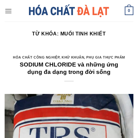
Skip
0
to
content
TỪ KHÓA:
MUỐI TINH KHIẾT
HÓA CHẤT CÔNG NGHIỆP
,
KHỬ KHUẨN
,
PHỤ GIA THỰC PHẨM
SODIUM CHLORIDE và những ứng
dụng đa dạng trong đời sống