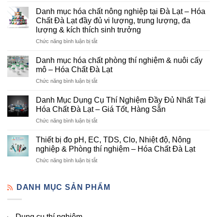
Hóa
Chất
Danh mục hóa chất nông nghiệp tại Đà Lạt – Hóa
Đà
Chất Đà Lạt đầy đủ vi lượng, trung lượng, đa
Lạt
lượng & kích thích sinh trưởng
–
ở
Chức năng bình luận bị tắt
Đơn
Danh
Vị
mục
Cung
Danh mục hóa chất phòng thí nghiệm & nuôi cấy
hóa
Cấp
mô – Hóa Chất Đà Lạt
chất
Hóa
ở
Chức năng bình luận bị tắt
nông
Chất
Danh
nghiệp
Và
mục
tại
Danh Mục Dụng Cụ Thí Nghiệm Đầy Đủ Nhất Tại
Thiết
hóa
Đà
Bị
Hóa Chất Đà Lạt – Giá Tốt, Hàng Sẵn
chất
Lạt
Thí
ở
Chức năng bình luận bị tắt
phòng
–
Nghiệm
Danh
thí
Hóa
Uy
Mục
nghiệm
Thiết bị đo pH, EC, TDS, Clo, Nhiệt độ, Nông
Chất
Tín
Dụng
&
nghiệp & Phòng thí nghiệm – Hóa Chất Đà Lạt
Đà
Tại
Cụ
nuôi
Lạt
Đà
ở
Chức năng bình luận bị tắt
Thí
cấy
đầy
Lạt
Thiết
Nghiệm
mô
đủ
bị
Đầy
–
vi
đo
DANH MỤC SẢN PHẨM
Đủ
Hóa
lượng,
pH,
Nhất
Chất
trung
EC,
Tại
Đà
lượng,
TDS,
Hóa
Lạt
đa
Dụng cụ thí nghiệm