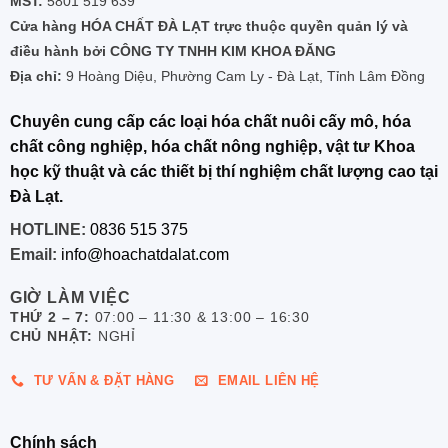
MST:
5801 519 639
Cửa hàng HÓA CHẤT ĐÀ LẠT trực thuộc quyền quản lý và
điều hành bởi CÔNG TY TNHH KIM KHOA ĐĂNG
Địa chỉ:
9 Hoàng Diệu, Phường Cam Ly - Đà Lạt, Tỉnh Lâm Đồng
Chuyên cung cấp các loại hóa chất nuôi cấy mô, hóa
chất công nghiệp, hóa chất nông nghiệp, vật tư Khoa
học kỹ thuật và các thiết bị thí nghiệm chất lượng cao tại
Đà Lạt.
HOTLINE:
0836 515 375
Email:
info@hoachatdalat.com
GIỜ LÀM VIỆC
THỨ 2 – 7:
07:00 – 11:30 & 13:00 – 16:30
CHỦ NHẬT:
NGHỈ
TƯ VẤN & ĐẶT HÀNG
EMAIL LIÊN HỆ
Chính sách