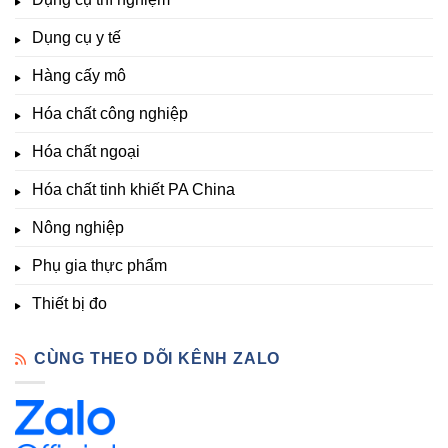
Clo,
Chất
lượng
Nhiệt
Đà
&
Dụng cụ y tế
độ,
Lạt
kích
Nông
–
thích
nghiệp
Giá
Hàng cấy mô
sinh
&
Tốt,
trưởng
Phòng
Hàng
Hóa chất công nghiệp
thí
Sẵn
nghiệm
Hóa chất ngoại
–
Hóa
Hóa chất tinh khiết PA China
Chất
Đà
Lạt
Nông nghiệp
Phụ gia thực phẩm
Thiết bị đo
CÙNG THEO DÕI KÊNH ZALO