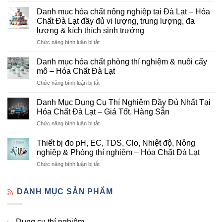
Hóa
Chất
Danh mục hóa chất nông nghiệp tại Đà Lạt – Hóa
Đà
Chất Đà Lạt đầy đủ vi lượng, trung lượng, đa
Lạt
lượng & kích thích sinh trưởng
–
ở
Chức năng bình luận bị tắt
Đơn
Danh
Vị
mục
Cung
Danh mục hóa chất phòng thí nghiệm & nuôi cấy
hóa
Cấp
mô – Hóa Chất Đà Lạt
chất
Hóa
ở
Chức năng bình luận bị tắt
nông
Chất
Danh
nghiệp
Và
mục
tại
Danh Mục Dụng Cụ Thí Nghiệm Đầy Đủ Nhất Tại
Thiết
hóa
Đà
Bị
Hóa Chất Đà Lạt – Giá Tốt, Hàng Sẵn
chất
Lạt
Thí
ở
Chức năng bình luận bị tắt
phòng
–
Nghiệm
Danh
thí
Hóa
Uy
Mục
nghiệm
Thiết bị đo pH, EC, TDS, Clo, Nhiệt độ, Nông
Chất
Tín
Dụng
&
nghiệp & Phòng thí nghiệm – Hóa Chất Đà Lạt
Đà
Tại
Cụ
nuôi
Lạt
Đà
ở
Chức năng bình luận bị tắt
Thí
cấy
đầy
Lạt
Thiết
Nghiệm
mô
đủ
bị
Đầy
–
vi
đo
DANH MỤC SẢN PHẨM
Đủ
Hóa
lượng,
pH,
Nhất
Chất
trung
EC,
Tại
Đà
lượng,
TDS,
Hóa
Lạt
đa
Dụng cụ thí nghiệm