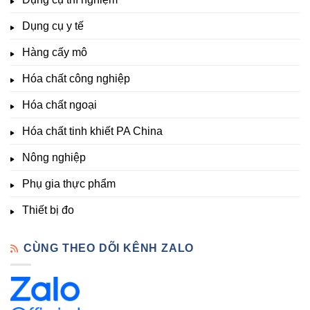
Clo,
Chất
lượng
Nhiệt
Đà
&
Dụng cụ y tế
độ,
Lạt
kích
Nông
–
thích
nghiệp
Giá
Hàng cấy mô
sinh
&
Tốt,
trưởng
Phòng
Hàng
Hóa chất công nghiệp
thí
Sẵn
nghiệm
Hóa chất ngoại
–
Hóa
Hóa chất tinh khiết PA China
Chất
Đà
Lạt
Nông nghiệp
Phụ gia thực phẩm
Thiết bị đo
CÙNG THEO DÕI KÊNH ZALO