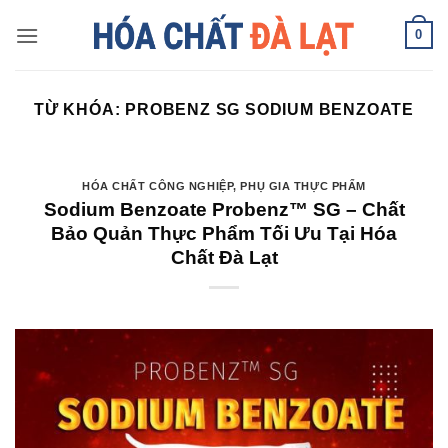
Skip
0
to
content
TỪ KHÓA:
PROBENZ SG SODIUM BENZOATE
HÓA CHẤT CÔNG NGHIỆP
,
PHỤ GIA THỰC PHẨM
Sodium Benzoate Probenz™ SG – Chất
Bảo Quản Thực Phẩm Tối Ưu Tại Hóa
Chất Đà Lạt