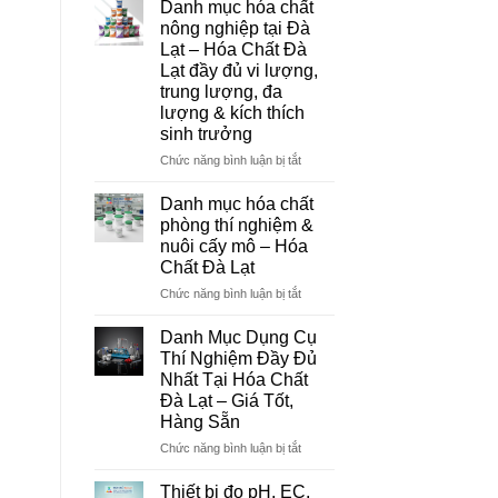
Danh mục hóa chất
Đà
nông nghiệp tại Đà
Lạt
Lạt – Hóa Chất Đà
–
Lạt đầy đủ vi lượng,
Đơn
trung lượng, đa
Vị
lượng & kích thích
Cung
sinh trưởng
Cấp
Hóa
ở
Chức năng bình luận bị tắt
Chất
Danh
Và
mục
Danh mục hóa chất
Thiết
hóa
phòng thí nghiệm &
Bị
chất
nuôi cấy mô – Hóa
Thí
nông
Chất Đà Lạt
Nghiệm
nghiệp
Uy
tại
ở
Chức năng bình luận bị tắt
Tín
Đà
Danh
Tại
Lạt
mục
Danh Mục Dụng Cụ
Đà
–
hóa
Thí Nghiệm Đầy Đủ
Lạt
Hóa
chất
Nhất Tại Hóa Chất
Chất
phòng
Đà Lạt – Giá Tốt,
Đà
thí
Hàng Sẵn
Lạt
nghiệm
đầy
&
ở
Chức năng bình luận bị tắt
đủ
nuôi
Danh
vi
cấy
Mục
Thiết bị đo pH, EC,