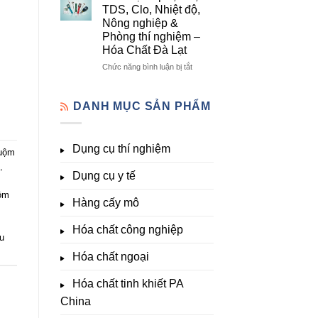
lượng,
mô
Dụng
TDS, Clo, Nhiệt độ,
trung
–
Cụ
Nông nghiệp &
lượng,
Hóa
Thí
Phòng thí nghiệm –
đa
Chất
Nghiệm
Hóa Chất Đà Lạt
lượng
Đà
Đầy
&
Lạt
Đủ
ở
Chức năng bình luận bị tắt
kích
Nhất
Thiết
thích
Tại
bị
sinh
Hóa
đo
DANH MỤC SẢN PHẨM
trưởng
Chất
pH,
Đà
EC,
Lạt
TDS,
Dụng cụ thí nghiệm
–
Clo,
uộm
Giá
Nhiệt
,
Tốt,
Dụng cụ y tế
độ,
Hàng
Nông
ộm
Sẵn
nghiệp
Hàng cấy mô
&
Phòng
Hóa chất công nghiệp
thí
u
nghiệm
Hóa chất ngoại
–
Hóa
Hóa chất tinh khiết PA
Chất
Đà
China
Lạt