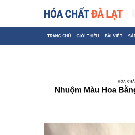
Skip
to
content
TRANG CHỦ
GIỚI THIỆU
BÀI VIẾT
SẢ
HÓA CHẤ
Nhuộm Màu Hoa Bằng