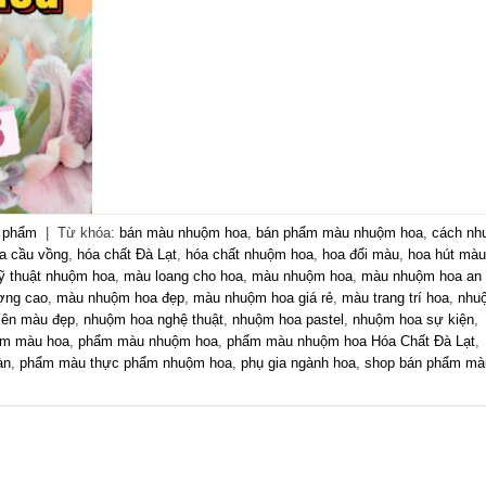
c phẩm
|
Từ khóa:
bán màu nhuộm hoa
,
bán phẩm màu nhuộm hoa
,
cách nh
a cầu vồng
,
hóa chất Đà Lạt
,
hóa chất nhuộm hoa
,
hoa đổi màu
,
hoa hút màu
ỹ thuật nhuộm hoa
,
màu loang cho hoa
,
màu nhuộm hoa
,
màu nhuộm hoa an
ợng cao
,
màu nhuộm hoa đẹp
,
màu nhuộm hoa giá rẻ
,
màu trang trí hoa
,
nhu
lên màu đẹp
,
nhuộm hoa nghệ thuật
,
nhuộm hoa pastel
,
nhuộm hoa sự kiện
,
m màu hoa
,
phẩm màu nhuộm hoa
,
phẩm màu nhuộm hoa Hóa Chất Đà Lạt
,
àn
,
phẩm màu thực phẩm nhuộm hoa
,
phụ gia ngành hoa
,
shop bán phẩm mà