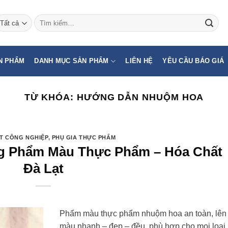
Tìm
kiếm:
N PHẨM
DANH MỤC SẢN PHẨM
LIÊN HỆ
YÊU CẦU BÁO GIÁ
TỪ KHÓA:
HƯỚNG DẪN NHUỘM HOA
T CÔNG NGHIỆP
,
PHỤ GIA THỰC PHẨM
 Phẩm Màu Thực Phẩm – Hóa Chất
Đà Lạt
Phẩm màu thực phẩm nhuộm hoa an toàn, lên
màu nhanh – đẹp – đều, phù hợp cho mọi loại