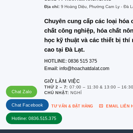
Địa chỉ:
9 Hoàng Diệu, Phường Cam Ly - Đà L
Chuyên cung cấp các loại hóa 
chất công nghiệp, hóa chất nôn
học kỹ thuật và các thiết bị th
cao tại Đà Lạt.
HOTLINE:
0836 515 375
Email:
info@hoachatdalat.com
GIỜ LÀM VIỆC
THỨ 2 – 7:
07:00 – 11:30 & 13:00 – 16:3
Chat Zalo
CHỦ NHẬT:
NGHỈ
Chat Facebook
TƯ VẤN & ĐẶT HÀNG
EMAIL LIÊN 
Hotline: 0836.515.375