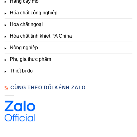
Giá
Hàng cấy mô
sinh
&
Tốt,
trưởng
Phòng
Hàng
Hóa chất công nghiệp
thí
Sẵn
nghiệm
Hóa chất ngoại
–
Hóa
Hóa chất tinh khiết PA China
Chất
Đà
Lạt
Nông nghiệp
Phụ gia thực phẩm
Thiết bị đo
CÙNG THEO DÕI KÊNH ZALO