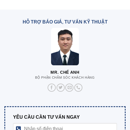
HỖ TRỢ BÁO GIÁ, TƯ VẤN KỸ THUẬT
MR. CHẾ ANH
BỘ PHẬN CHĂM SÓC KHÁCH HÀNG
YÊU CẦU CẦN TƯ VẤN NGAY