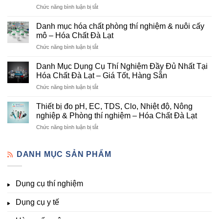
ở
Chức năng bình luận bị tắt
Đơn
Danh
Vị
mục
Cung
Danh mục hóa chất phòng thí nghiệm & nuôi cấy
hóa
Cấp
mô – Hóa Chất Đà Lạt
chất
Hóa
ở
Chức năng bình luận bị tắt
nông
Chất
Danh
nghiệp
Và
mục
tại
Danh Mục Dụng Cụ Thí Nghiệm Đầy Đủ Nhất Tại
Thiết
hóa
Đà
Bị
Hóa Chất Đà Lạt – Giá Tốt, Hàng Sẵn
chất
Lạt
Thí
ở
Chức năng bình luận bị tắt
phòng
–
Nghiệm
Danh
thí
Hóa
Uy
Mục
nghiệm
Thiết bị đo pH, EC, TDS, Clo, Nhiệt độ, Nông
Chất
Tín
Dụng
&
nghiệp & Phòng thí nghiệm – Hóa Chất Đà Lạt
Đà
Tại
Cụ
nuôi
Lạt
Đà
ở
Chức năng bình luận bị tắt
Thí
cấy
đầy
Lạt
Thiết
Nghiệm
mô
đủ
bị
Đầy
–
vi
đo
DANH MỤC SẢN PHẨM
Đủ
Hóa
lượng,
pH,
Nhất
Chất
trung
EC,
Tại
Đà
lượng,
TDS,
Hóa
Lạt
đa
Dụng cụ thí nghiệm
Clo,
Chất
lượng
Nhiệt
Đà
&
Dụng cụ y tế
độ,
Lạt
kích
Nông
–
thích
nghiệp