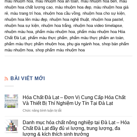
màu nhuộm hoa
,
màu nhuộm hoa an toàn
,
màu nhuộm hoa bền
,
màu
nhuộm hoa chất lượng cao
,
màu nhuộm hoa đẹp
,
màu nhuộm hoa giá
rẻ
,
màu trang trí hoa
,
nhuộm hoa cầu vồng
,
nhuộm hoa cho sự kiện
,
nhuộm hoa lên màu đẹp
,
nhuộm hoa nghệ thuật
,
nhuộm hoa pastel
,
nhuộm hoa sự kiện
,
nhuộm hoa trắng
,
nhuộm hoa video timelapse
,
nhuộm màu hoa
,
phẩm màu nhuộm hoa
,
phẩm màu nhuộm hoa Hóa
Chất Đà Lạt
,
phẩm màu thực phẩm
,
phẩm màu thực phẩm an toàn
,
phẩm màu thực phẩm nhuộm hoa
,
phụ gia ngành hoa
,
shop bán phẩm
màu nhuộm hoa
,
shop phẩm màu nhuộm hoa
BÀI VIẾT MỚI
Hóa Chất Đà Lạt – Đơn Vị Cung Cấp Hóa Chất
Và Thiết Bị Thí Nghiệm Uy Tín Tại Đà Lạt
ở
Chức năng bình luận bị tắt
Hóa
Chất
Danh mục hóa chất nông nghiệp tại Đà Lạt – Hóa
Đà
Chất Đà Lạt đầy đủ vi lượng, trung lượng, đa
Lạt
lượng & kích thích sinh trưởng
–