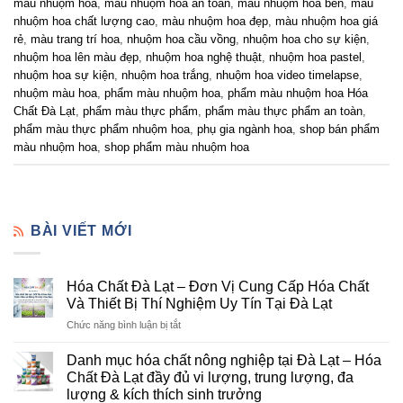
màu nhuộm hoa
,
màu nhuộm hoa an toàn
,
màu nhuộm hoa bền
,
màu
nhuộm hoa chất lượng cao
,
màu nhuộm hoa đẹp
,
màu nhuộm hoa giá
rẻ
,
màu trang trí hoa
,
nhuộm hoa cầu vồng
,
nhuộm hoa cho sự kiện
,
nhuộm hoa lên màu đẹp
,
nhuộm hoa nghệ thuật
,
nhuộm hoa pastel
,
nhuộm hoa sự kiện
,
nhuộm hoa trắng
,
nhuộm hoa video timelapse
,
nhuộm màu hoa
,
phẩm màu nhuộm hoa
,
phẩm màu nhuộm hoa Hóa
Chất Đà Lạt
,
phẩm màu thực phẩm
,
phẩm màu thực phẩm an toàn
,
phẩm màu thực phẩm nhuộm hoa
,
phụ gia ngành hoa
,
shop bán phẩm
màu nhuộm hoa
,
shop phẩm màu nhuộm hoa
BÀI VIẾT MỚI
Hóa Chất Đà Lạt – Đơn Vị Cung Cấp Hóa Chất
Và Thiết Bị Thí Nghiệm Uy Tín Tại Đà Lạt
ở
Chức năng bình luận bị tắt
Hóa
Chất
Danh mục hóa chất nông nghiệp tại Đà Lạt – Hóa
Đà
Chất Đà Lạt đầy đủ vi lượng, trung lượng, đa
Lạt
lượng & kích thích sinh trưởng
–