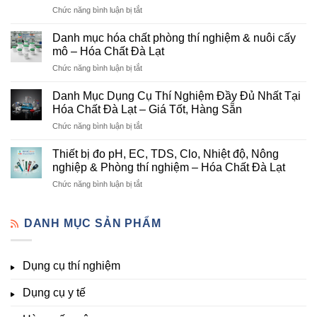
ở
Chức năng bình luận bị tắt
Đơn
Danh
Vị
mục
Cung
Danh mục hóa chất phòng thí nghiệm & nuôi cấy
hóa
Cấp
mô – Hóa Chất Đà Lạt
chất
Hóa
ở
Chức năng bình luận bị tắt
nông
Chất
Danh
nghiệp
Và
mục
tại
Danh Mục Dụng Cụ Thí Nghiệm Đầy Đủ Nhất Tại
Thiết
hóa
Đà
Bị
Hóa Chất Đà Lạt – Giá Tốt, Hàng Sẵn
chất
Lạt
Thí
ở
Chức năng bình luận bị tắt
phòng
–
Nghiệm
Danh
thí
Hóa
Uy
Mục
nghiệm
Thiết bị đo pH, EC, TDS, Clo, Nhiệt độ, Nông
Chất
Tín
Dụng
&
nghiệp & Phòng thí nghiệm – Hóa Chất Đà Lạt
Đà
Tại
Cụ
nuôi
Lạt
Đà
ở
Chức năng bình luận bị tắt
Thí
cấy
đầy
Lạt
Thiết
Nghiệm
mô
đủ
bị
Đầy
–
vi
đo
DANH MỤC SẢN PHẨM
Đủ
Hóa
lượng,
pH,
Nhất
Chất
trung
EC,
Tại
Đà
lượng,
TDS,
Hóa
Lạt
đa
Dụng cụ thí nghiệm
Clo,
Chất
lượng
Nhiệt
Đà
&
Dụng cụ y tế
độ,
Lạt
kích
Nông
–
thích
nghiệp