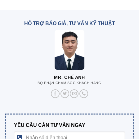
HỖ TRỢ BÁO GIÁ, TƯ VẤN KỸ THUẬT
MR. CHẾ ANH
BỘ PHẬN CHĂM SÓC KHÁCH HÀNG
YÊU CẦU CẦN TƯ VẤN NGAY