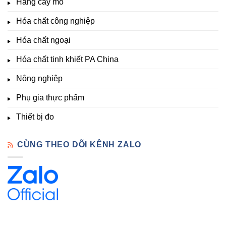
Giá
Hàng cấy mô
sinh
&
Tốt,
trưởng
Phòng
Hàng
Hóa chất công nghiệp
thí
Sẵn
nghiệm
Hóa chất ngoại
–
Hóa
Hóa chất tinh khiết PA China
Chất
Đà
Lạt
Nông nghiệp
Phụ gia thực phẩm
Thiết bị đo
CÙNG THEO DÕI KÊNH ZALO