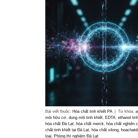
Bài viết thuộc:
Hóa chất tinh khiết PA
|
Từ khóa:
a
môi hữu cơ
,
dung môi tinh khiết
,
EDTA
,
ethanol tin
hóa chất Đà Lạt
,
hóa chất merck
,
hóa chất nghiên 
chất tinh khiết tại Đà Lạt
,
hóa chất xilong
,
hoachatd
loại
,
Phòng thí nghiệm Đà Lạt