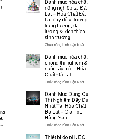
Danh mục hóa chất
Đà
g,
nông nghiệp tại Đà
Lạt
Lạt – Hóa Chất Đà
 –
–
Lạt đầy đủ vi lượng,
Đơn
trung lượng, đa
Vị
lượng & kích thích
Cung
sinh trưởng
Cấp
Hóa
ở
Chức năng bình luận bị tắt
Chất
Danh
Và
mục
Danh mục hóa chất
Thiết
hóa
phòng thí nghiệm &
Bị
chất
nuôi cấy mô – Hóa
Thí
nông
Chất Đà Lạt
Nghiệm
nghiệp
Uy
tại
ở
Chức năng bình luận bị tắt
Tín
Đà
Danh
Tại
Lạt
mục
Danh Mục Dụng Cụ
Đà
–
hóa
Thí Nghiệm Đầy Đủ
Lạt
Hóa
chất
Nhất Tại Hóa Chất
Chất
phòng
Đà Lạt – Giá Tốt,
ung
Đà
thí
Hàng Sẵn
ạt
,
Lạt
nghiệm
đầy
&
óa
ở
Chức năng bình luận bị tắt
đủ
nuôi
Danh
m
vi
cấy
Mục
Thiết bị đo pH, EC,