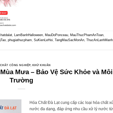
hatdalat
,
LamBanhHalloween
,
MauDoPonceau
,
MauThucPhamAnToan
,
gTao
,
phugiathucpham
,
SuKienLeHoi
,
TangMauSacMonAn
,
ThucAnLanhManh
CHẤT CÔNG NGHIỆP
,
KHỬ KHUẨN
 Mùa Mưa – Bảo Vệ Sức Khỏe và Môi
Trường
Hóa Chất Đà Lạt cung cấp các loại hóa chất xử
nước đa dạng, đáp ứng nhu cầu xử lý nước t