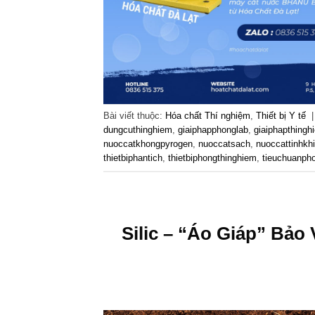
Bài viết thuộc:
Hóa chất Thí nghiệm
,
Thiết bị Y tế
dungcuthinghiem
,
giaiphapphonglab
,
giaiphapthingh
nuoccatkhongpyrogen
,
nuoccatsach
,
nuoccattinhkhi
thietbiphantich
,
thietbiphongthinghiem
,
tieuchuanph
Silic – “Áo Giáp” Bả