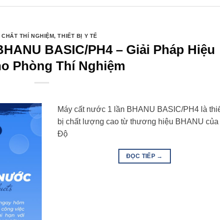
 CHẤT THÍ NGHIỆM
,
THIẾT BỊ Y TẾ
BHANU BASIC/PH4 – Giải Pháp Hiệu
ho Phòng Thí Nghiệm
Máy cất nước 1 lần BHANU BASIC/PH4 là thi
bị chất lượng cao từ thương hiệu BHANU của
Độ
ĐỌC TIẾP
→