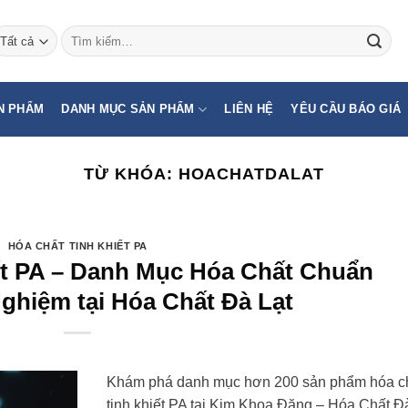
Tìm
kiếm:
N PHẨM
DANH MỤC SẢN PHẨM
LIÊN HỆ
YÊU CẦU BÁO GIÁ
TỪ KHÓA:
HOACHATDALAT
HÓA CHẤT TINH KHIẾT PA
ết PA – Danh Mục Hóa Chất Chuẩn
ghiệm tại Hóa Chất Đà Lạt
Khám phá danh mục hơn 200 sản phẩm hóa c
tinh khiết PA tại Kim Khoa Đăng – Hóa Chất Đ