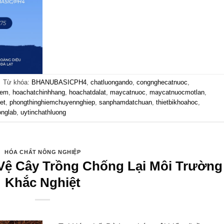
|
Từ khóa:
BHANUBASICPH4
,
chatluongando
,
congnghecatnuoc
,
iem
,
hoachatchinhhang
,
hoachatdalat
,
maycatnuoc
,
maycatnuocmotlan
,
et
,
phongthinghiemchuyennghiep
,
sanphamdatchuan
,
thietbikhoahoc
,
onglab
,
uytinchathluong
HÓA CHẤT NÔNG NGHIỆP
o Vệ Cây Trồng Chống Lại Môi Trường
Khắc Nghiệt