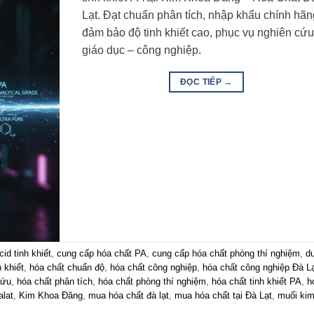
Lạt. Đạt chuẩn phân tích, nhập khẩu chính hãn
đảm bảo độ tinh khiết cao, phục vụ nghiên cứu
giáo dục – công nghiệp.
ĐỌC TIẾP
→
cid tinh khiết
,
cung cấp hóa chất PA
,
cung cấp hóa chất phòng thí nghiệm
,
d
h khiết
,
hóa chất chuẩn độ
,
hóa chất công nghiệp
,
hóa chất công nghiệp Đà L
cứu
,
hóa chất phân tích
,
hóa chất phòng thí nghiệm
,
hóa chất tinh khiết PA
,
h
alat
,
Kim Khoa Đăng
,
mua hóa chất đà lạt
,
mua hóa chất tại Đà Lạt
,
muối ki