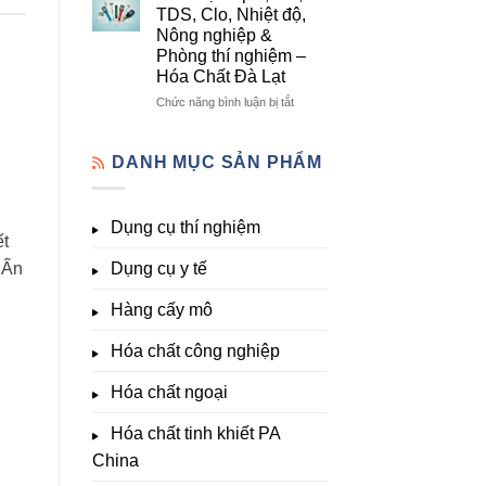
lượng,
mô
Dụng
TDS, Clo, Nhiệt độ,
trung
–
Cụ
Nông nghiệp &
lượng,
Hóa
Thí
Phòng thí nghiệm –
đa
Chất
Nghiệm
Hóa Chất Đà Lạt
lượng
Đà
Đầy
&
Lạt
Đủ
ở
Chức năng bình luận bị tắt
kích
Nhất
Thiết
thích
Tại
bị
sinh
Hóa
đo
DANH MỤC SẢN PHẨM
trưởng
Chất
pH,
Đà
EC,
Lạt
TDS,
Dụng cụ thí nghiệm
–
Clo,
ết
Giá
Nhiệt
Tốt,
 Ấn
Dụng cụ y tế
độ,
Hàng
Nông
Sẵn
nghiệp
Hàng cấy mô
&
Phòng
Hóa chất công nghiệp
thí
nghiệm
Hóa chất ngoại
–
Hóa
Hóa chất tinh khiết PA
Chất
Đà
China
Lạt