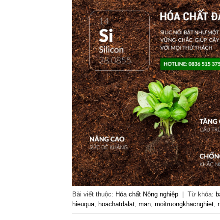
Bài viết thuộc:
Hóa chất Nông nghiệp
|
Từ khóa:
b
hieuqua
,
hoachatdalat
,
man
,
moitruongkhacnghiet
,