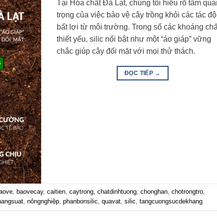
Tại Hóa chất Đà Lạt, chúng tôi hiểu rõ tầm qu
trọng của việc bảo vệ cây trồng khỏi các tác đ
bất lợi từ môi trường. Trong số các khoáng chấ
thiết yếu, silic nổi bật như một “áo giáp” vững
chắc giúp cây đối mặt với mọi thử thách.
ĐỌC TIẾP
→
aove
,
baovecay
,
caitien
,
caytrong
,
chatdinhtuong
,
chonghan
,
chotrongtro
,
nangsuat
,
nôngnghiệp
,
phanbonsilic
,
quavat
,
silic
,
tangcuongsucdekhang