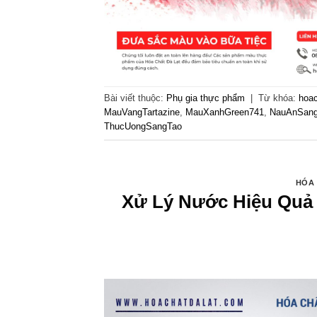
Bài viết thuộc:
Phụ gia thực phẩm
|
Từ khóa:
hoac
MauVangTartazine
,
MauXanhGreen741
,
NauAnSan
ThucUongSangTao
HÓA 
Xử Lý Nước Hiệu Quả